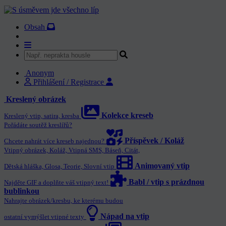
Obsah
Anonym
Přihlášení / Registrace
Kreslený obrázek
Kolekce kreseb
Kreslený vtip, satira, kresba
Pořádáte soutěž kreslířů?
Příspěvek / Koláž
Chcete nahrát více kreseb najednou?
Vtipný obrázek, Koláž, Vtipná SMS, Báseň, Citát,
Animovaný vtip
Dětská hláška, Glosa, Teorie, Slovní vtip
Babl / vtip s prázdnou
Najděte GIF a doplňte váš vtipný text!
bublinkou
Nahrajte obrázek/kresbu, ke kterému budou
Nápad na vtip
ostatní vymýšlet vtipné texty