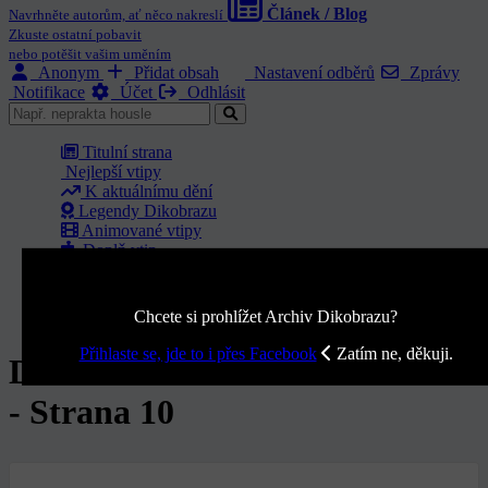
Článek / Blog
Navrhněte autorům, ať něco nakreslí
Zkuste ostatní pobavit
nebo potěšit vašim uměním
Anonym
Přidat obsah
Nastavení odběrů
Zprávy
Notifikace
Účet
Odhlásit
Titulní strana
Nejlepší vtipy
K aktuálnímu dění
Legendy Dikobrazu
Animované vtipy
Doplň vtip
Archiv Dikobrazu
Komunita humoru
O nás
Chcete si prohlížet Archiv Dikobrazu?
Přihlaste se, jde to i přes Facebook
Zatím ne, děkuji.
Dikobraz ročník 1987 - Číslo 17
- Strana 10