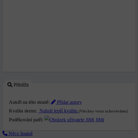
Přiblížit
Autoři na této straně:
Přidat autory
Kvalita skenu:
Nahrát lepší kvalitu
(Všechny verze uchováváme)
Poděkování patří:
JiMi
Něco špatně