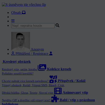
Obsah
Anonym
Přihlášení / Registrace
Kreslený obrázek
Kolekce kreseb
Kreslený vtip, satira, kresba
Pořádáte soutěž kreslířů?
Příspěvek / Koláž
Chcete nahrát více kreseb najednou?
Vtipný obrázek, Koláž, Vtipná SMS, Báseň, Citát,
Animovaný vtip
Dětská hláška, Glosa, Teorie, Slovní vtip
Babl / vtip s prázdnou
Najděte GIF a doplňte váš vtipný text!
bublinkou