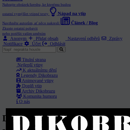
Nahrajte obrázek/kresbu, ke kterému budou
Nápad na vtip
ostatní vymýšlet vtipné texty
Článek / Blog
Navrhněte autorům, ať něco nakreslí
Zkuste ostatní pobavit
nebo potěšit vašim uměním
Anonym
Přidat obsah
Nastavení odběrů
Zprávy
Notifikace
Účet
Odhlásit
Titulní strana
Nejlepší vtipy
K aktuálnímu dění
Legendy Dikobrazu
Animované vtipy
Doplň vtip
Archiv Dikobrazu
Komunita humoru
O nás
Dikobraz ročník 1987 - Číslo 16
- Strana 11