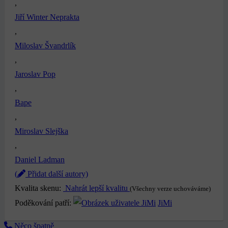
,
Jiří Winter Neprakta
,
Miloslav Švandrlík
,
Jaroslav Pop
,
Bape
,
Miroslav Slejška
,
Daniel Ladman
(
Přidat další autory)
Kvalita skenu:
Nahrát lepší kvalitu
(Všechny verze uchováváme)
Poděkování patří:
JiMi
Něco špatně