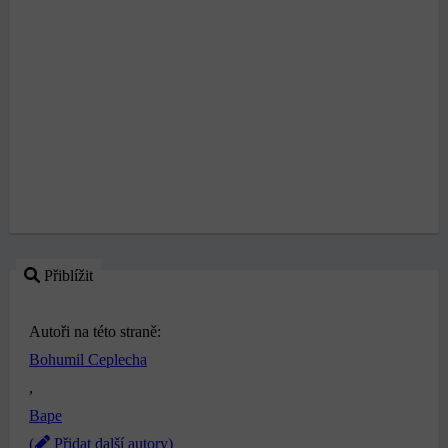
Přiblížit
Autoři na této straně:
Bohumil Ceplecha
,
Bape
(
Přidat další autory)