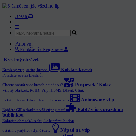
Obsah
Anonym
Přihlášení / Registrace
Kreslený obrázek
Kolekce kreseb
Kreslený vtip, satira, kresba
Pořádáte soutěž kreslířů?
Příspěvek / Koláž
Chcete nahrát více kreseb najednou?
Vtipný obrázek, Koláž, Vtipná SMS, Báseň, Citát,
Animovaný vtip
Dětská hláška, Glosa, Teorie, Slovní vtip
Babl / vtip s prázdnou
Najděte GIF a doplňte váš vtipný text!
bublinkou
Nahrajte obrázek/kresbu, ke kterému budou
Nápad na vtip
ostatní vymýšlet vtipné texty