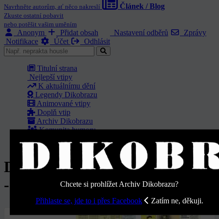
Článek / Blog
Navrhněte autorům, ať něco nakreslí
Zkuste ostatní pobavit
nebo potěšit vašim uměním
Anonym
Přidat obsah
Nastavení odběrů
Zprávy
Notifikace
Účet
Odhlásit
Titulní strana
Nejlepší vtipy
K aktuálnímu dění
Legendy Dikobrazu
Animované vtipy
Doplň vtip
Archiv Dikobrazu
Komunita humoru
O nás
Dikobraz ročník 1987 - Číslo 15
- Strana 13
Chcete si prohlížet Archiv Dikobrazu?
Přihlaste se, jde to i přes Facebook
Zatím ne, děkuji.