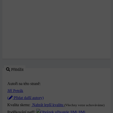
Přiblížit
Autoři na této straně:
Jiří Petrák
(
Přidat další autory)
Kvalita skenu:
Nahrát lepší kvalitu
(Všechny verze uchováváme)
Poděkování patří:
JiMi