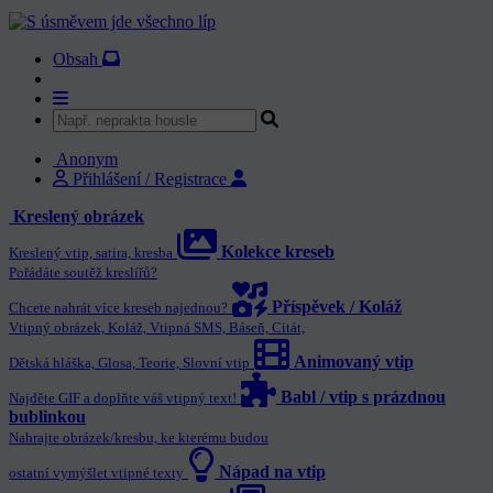
Obsah
Anonym
Přihlášení / Registrace
Kreslený obrázek
Kolekce kreseb
Kreslený vtip, satira, kresba
Pořádáte soutěž kreslířů?
Příspěvek / Koláž
Chcete nahrát více kreseb najednou?
Vtipný obrázek, Koláž, Vtipná SMS, Báseň, Citát,
Animovaný vtip
Dětská hláška, Glosa, Teorie, Slovní vtip
Babl / vtip s prázdnou
Najděte GIF a doplňte váš vtipný text!
bublinkou
Nahrajte obrázek/kresbu, ke kterému budou
Nápad na vtip
ostatní vymýšlet vtipné texty