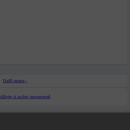
Další strana ›
ohlížejte si archiv neomezeně
Další strana ›