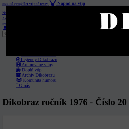
Nápad na vtip
ostatní vymýšlet vtipné texty
Článek / Blog
Navrhněte autorům, ať něco nakreslí
Zkuste ostatní pobavit
nebo potěšit vašim uměním
Anonym
Přidat obsah
Nastavení odběrů
Zprávy
No
Titulní strana
Nejlepší vtipy
K aktuálnímu dění
Legendy Dikobrazu
Animované vtipy
Doplň vtip
Archiv Dikobrazu
Komunita humoru
O nás
Dikobraz ročník 1976 - Číslo 20 