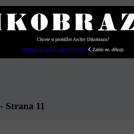
tifikace
Účet
Odhlásit
Chcete si prohlížet Archiv Dikobrazu?
Přihlaste se, jde to i přes Facebook
Zatím ne, děkuji.
- Strana 11