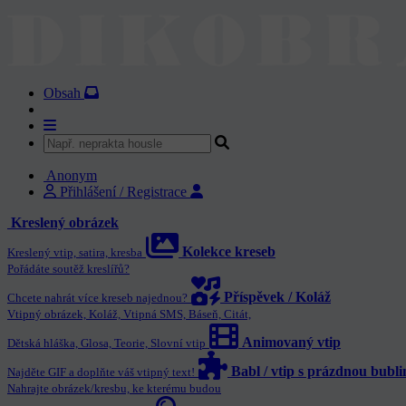
Obsah
Anonym
Přihlášení / Registrace
Kreslený obrázek
Kolekce kreseb
Kreslený vtip, satira, kresba
Pořádáte soutěž kreslířů?
Příspěvek / Koláž
Chcete nahrát více kreseb najednou?
Vtipný obrázek, Koláž, Vtipná SMS, Báseň, Citát,
Animovaný vtip
Dětská hláška, Glosa, Teorie, Slovní vtip
Babl / vtip s prázdnou bubl
Najděte GIF a doplňte váš vtipný text!
Nahrajte obrázek/kresbu, ke kterému budou