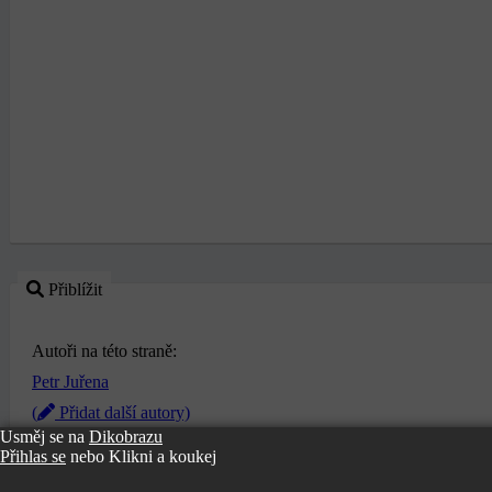
Přiblížit
Autoři na této straně:
Petr Juřena
(
Přidat další autory)
Usměj se na
Dikobrazu
Kvalita skenu:
Nahrát lepší kvalitu
(Všechny verze uchováváme)
Přihlas se
nebo
Klikni a koukej
Poděkování patří:
JiMi