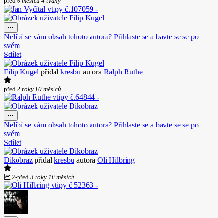
před
6 měsíců 4 týdny
Nelíbí se vám obsah tohoto autora? Přihlaste se a bavte se se po
svém
Sdílet
Filip Kugel
přidal
kresbu
autora
Ralph Ruthe
před
2 roky 10 měsíců
Nelíbí se vám obsah tohoto autora? Přihlaste se a bavte se se po
svém
Sdílet
Dikobraz
přidal
kresbu
autora
Oli Hilbring
2
-
před
3 roky 10 měsíců