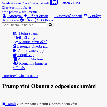
Článek / Blog
Navrhněte autorům, ať něco nakreslí
Zkuste ostatní pobavit
nebo potěšit vašim uměním
Anonym
Přidat obsah
Nastavení odběrů
Zprávy
Notifikace
Účet
Odhlásit
Titulní strana
Nejlepší vtipy
K aktuálnímu dění
Legendy Dikobrazu
Animované vtipy
Doplň vtip
Archiv Dikobrazu
Komunita humoru
O nás
Trumpová válka s médii
Trump viní Obamu z odposlouchávání
Domů
Trump viní Obamu z odposlouchávání