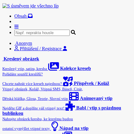
Obsah
Anonym
Přihlášení / Registrace
Kreslený obrázek
Kolekce kreseb
Kreslený vtip, satira, kresba
Pořádáte soutěž kreslířů?
Příspěvek / Koláž
Chcete nahrát více kreseb najednou?
Vtipný obrázek, Koláž, Vtipná SMS, Báseň, Citát,
Animovaný vtip
Dětská hláška, Glosa, Teorie, Slovní vtip
Babl / vtip s prázdnou
Najděte GIF a doplňte váš vtipný text!
bublinkou
Nahrajte obrázek/kresbu, ke kterému budou
Nápad na vtip
ostatní vymýšlet vtipné texty