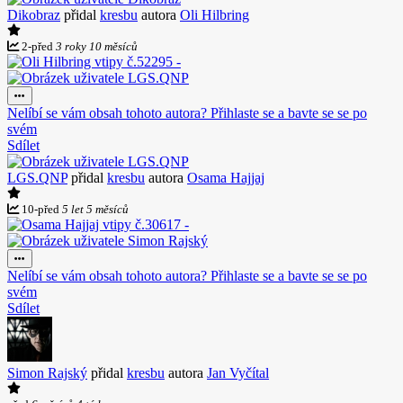
Dikobraz
přidal
kresbu
autora
Oli Hilbring
2
-
před
3 roky 10 měsíců
Nelíbí se vám obsah tohoto autora? Přihlaste se a bavte se se po
svém
Sdílet
LGS.QNP
přidal
kresbu
autora
Osama Hajjaj
10
-
před
5 let 5 měsíců
Nelíbí se vám obsah tohoto autora? Přihlaste se a bavte se se po
svém
Sdílet
Simon Rajský
přidal
kresbu
autora
Jan Vyčítal