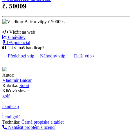
č. 50009
Vložit na web
6 návštěv
1% potenciál
Jaký máš handicap?
‹ Předchozí vtip
Náhodný vtip
Další vtip ›
Autor:
Vladimír Balcar
Rubrika:
Sport
Klíčová slova:
golf
,
handicap
,
hendigolf
Technika:
Černá propiska a tablet
Nahlásit problém s licencí