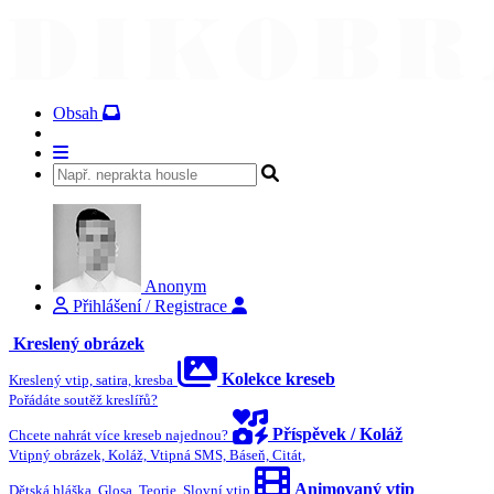
Obsah
Anonym
Přihlášení / Registrace
Kreslený obrázek
Kolekce kreseb
Kreslený vtip, satira, kresba
Pořádáte soutěž kreslířů?
Příspěvek / Koláž
Chcete nahrát více kreseb najednou?
Vtipný obrázek, Koláž, Vtipná SMS, Báseň, Citát,
Animovaný vtip
Dětská hláška, Glosa, Teorie, Slovní vtip