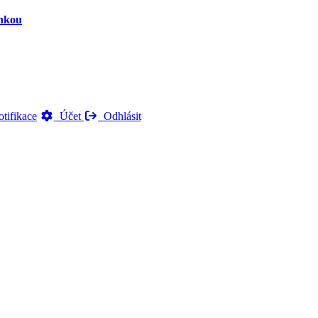
inkou
tifikace
Účet
Odhlásit