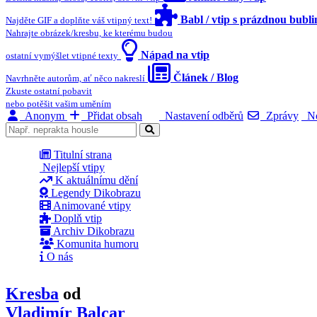
Babl / vtip s prázdnou bubl
Najděte GIF a doplňte váš vtipný text!
Nahrajte obrázek/kresbu, ke kterému budou
Nápad na vtip
ostatní vymýšlet vtipné texty
Článek / Blog
Navrhněte autorům, ať něco nakreslí
Zkuste ostatní pobavit
nebo potěšit vašim uměním
Anonym
Přidat obsah
Nastavení odběrů
Zprávy
No
Titulní strana
Nejlepší vtipy
K aktuálnímu dění
Legendy Dikobrazu
Animované vtipy
Doplň vtip
Archiv Dikobrazu
Komunita humoru
O nás
Kresba
od
Vladimír Balcar