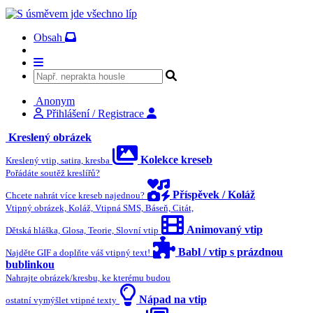
Obsah
Anonym
Přihlášení / Registrace
Kreslený obrázek
Kolekce kreseb
Kreslený vtip, satira, kresba
Pořádáte soutěž kreslířů?
Příspěvek / Koláž
Chcete nahrát více kreseb najednou?
Vtipný obrázek, Koláž, Vtipná SMS, Báseň, Citát,
Animovaný vtip
Dětská hláška, Glosa, Teorie, Slovní vtip
Babl / vtip s prázdnou
Najděte GIF a doplňte váš vtipný text!
bublinkou
Nahrajte obrázek/kresbu, ke kterému budou
Nápad na vtip
ostatní vymýšlet vtipné texty