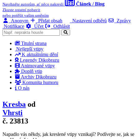
Článek / Blog
Navrhněte autorům, ať něco nakreslí
Zkuste ostatní pobavit
nebo potěšit vašim uměním
Anonym
Přidat obsah
Nastavení odběrů
Zprávy
Notifikace
Účet
Odhlásit
Titulní strana
Nejlepší vtipy
K aktuálnímu dění
Legendy Dikobrazu
Animované vtipy
Doplň vtip
Archiv Dikobrazu
Komunita humoru
O nás
Kresba
od
Vhrsti
č. 23813
Napadlo vás někdy, jak kreslené vtipy vznikají? Podívejte se, jak se