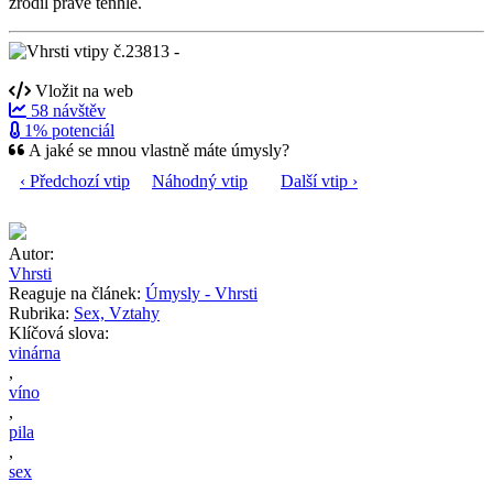
zrodil právě tenhle.
Vložit na web
58 návštěv
1% potenciál
A jaké se mnou vlastně máte úmysly?
‹ Předchozí vtip
Náhodný vtip
Další vtip ›
Autor:
Vhrsti
Reaguje na článek:
Úmysly - Vhrsti
Rubrika:
Sex, Vztahy
Klíčová slova:
vinárna
,
víno
,
pila
,
sex
,