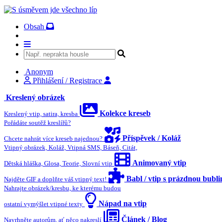
Obsah
Anonym
Přihlášení / Registrace
Kreslený obrázek
Kolekce kreseb
Kreslený vtip, satira, kresba
Pořádáte soutěž kreslířů?
Příspěvek / Koláž
Chcete nahrát více kreseb najednou?
Vtipný obrázek, Koláž, Vtipná SMS, Báseň, Citát,
Animovaný vtip
Dětská hláška, Glosa, Teorie, Slovní vtip
Babl / vtip s prázdnou bubl
Najděte GIF a doplňte váš vtipný text!
Nahrajte obrázek/kresbu, ke kterému budou
Nápad na vtip
ostatní vymýšlet vtipné texty
Článek / Blog
Navrhněte autorům, ať něco nakreslí