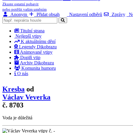
Zkuste ostatní pobavit
nebo potěšit vašim uměním
Anonym
Přidat obsah
Nastavení odběrů
Zprávy
No
Titulní strana
Nejlepší vtipy
K aktuálnímu dění
Legendy Dikobrazu
Animované vtipy
Doplň vtip
Archiv Dikobrazu
Komunita humoru
O nás
Kresba
od
Václav Veverka
č. 8703
Voda je důležitá