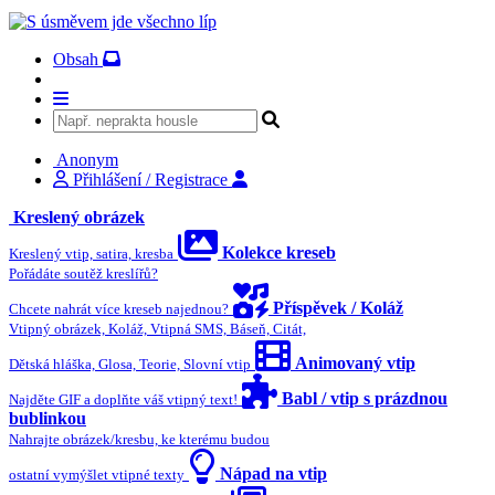
Obsah
Anonym
Přihlášení / Registrace
Kreslený obrázek
Kolekce kreseb
Kreslený vtip, satira, kresba
Pořádáte soutěž kreslířů?
Příspěvek / Koláž
Chcete nahrát více kreseb najednou?
Vtipný obrázek, Koláž, Vtipná SMS, Báseň, Citát,
Animovaný vtip
Dětská hláška, Glosa, Teorie, Slovní vtip
Babl / vtip s prázdnou
Najděte GIF a doplňte váš vtipný text!
bublinkou
Nahrajte obrázek/kresbu, ke kterému budou
Nápad na vtip
ostatní vymýšlet vtipné texty