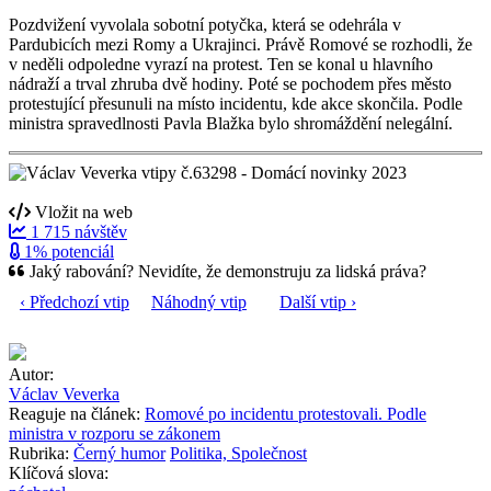
Pozdvižení vyvolala sobotní potyčka, která se odehrála v
Pardubicích mezi Romy a Ukrajinci. Právě Romové se rozhodli, že
v neděli odpoledne vyrazí na protest. Ten se konal u hlavního
nádraží a trval zhruba dvě hodiny. Poté se pochodem přes město
protestující přesunuli na místo incidentu, kde akce skončila. Podle
ministra spravedlnosti Pavla Blažka bylo shromáždění nelegální.
Vložit na web
1 715 návštěv
1% potenciál
Jaký rabování? Nevidíte, že demonstruju za lidská práva?
‹ Předchozí vtip
Náhodný vtip
Další vtip ›
Autor:
Václav Veverka
Reaguje na článek:
Romové po incidentu protestovali. Podle
ministra v rozporu se zákonem
Rubrika:
Černý humor
Politika, Společnost
Klíčová slova: