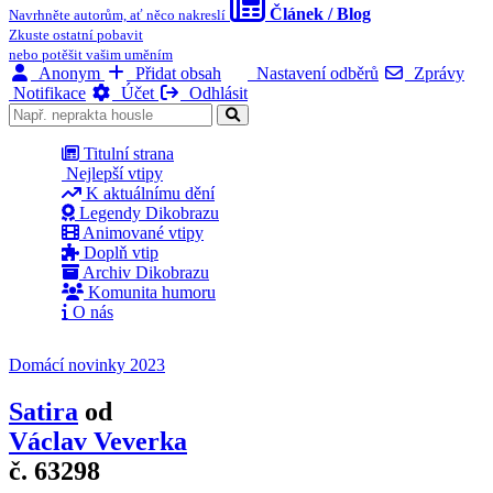
Článek / Blog
Navrhněte autorům, ať něco nakreslí
Zkuste ostatní pobavit
nebo potěšit vašim uměním
Anonym
Přidat obsah
Nastavení odběrů
Zprávy
Notifikace
Účet
Odhlásit
Titulní strana
Nejlepší vtipy
K aktuálnímu dění
Legendy Dikobrazu
Animované vtipy
Doplň vtip
Archiv Dikobrazu
Komunita humoru
O nás
Domácí novinky 2023
Satira
od
Václav Veverka
č. 63298