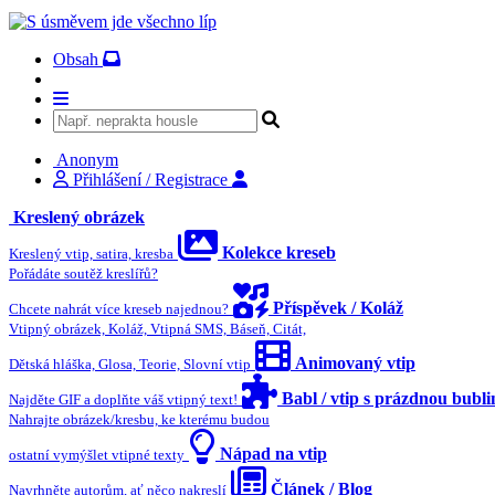
Obsah
Anonym
Přihlášení / Registrace
Kreslený obrázek
Kolekce kreseb
Kreslený vtip, satira, kresba
Pořádáte soutěž kreslířů?
Příspěvek / Koláž
Chcete nahrát více kreseb najednou?
Vtipný obrázek, Koláž, Vtipná SMS, Báseň, Citát,
Animovaný vtip
Dětská hláška, Glosa, Teorie, Slovní vtip
Babl / vtip s prázdnou bubl
Najděte GIF a doplňte váš vtipný text!
Nahrajte obrázek/kresbu, ke kterému budou
Nápad na vtip
ostatní vymýšlet vtipné texty
Článek / Blog
Navrhněte autorům, ať něco nakreslí