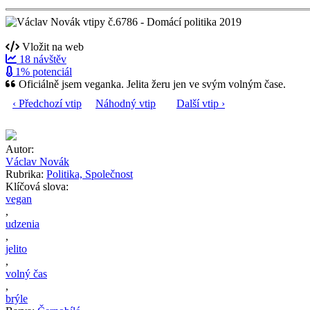
Vložit na web
18 návštěv
1% potenciál
Oficiálně jsem veganka. Jelita žeru jen ve svým volným čase.
‹ Předchozí vtip
Náhodný vtip
Další vtip ›
Autor:
Václav Novák
Rubrika:
Politika, Společnost
Klíčová slova:
vegan
,
udzenia
,
jelito
,
volný čas
,
brýle