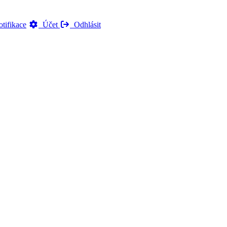
tifikace
Účet
Odhlásit