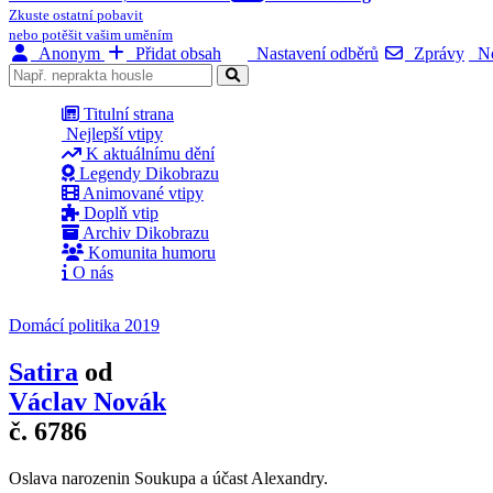
Zkuste ostatní pobavit
nebo potěšit vašim uměním
Anonym
Přidat obsah
Nastavení odběrů
Zprávy
No
Titulní strana
Nejlepší vtipy
K aktuálnímu dění
Legendy Dikobrazu
Animované vtipy
Doplň vtip
Archiv Dikobrazu
Komunita humoru
O nás
Domácí politika 2019
Satira
od
Václav Novák
č. 6786
Oslava narozenin Soukupa a účast Alexandry.