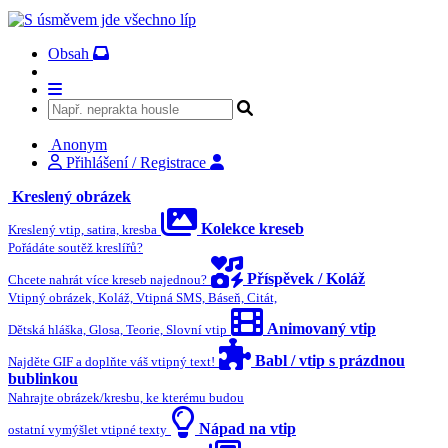
Obsah
Anonym
Přihlášení / Registrace
Kreslený obrázek
Kolekce kreseb
Kreslený vtip, satira, kresba
Pořádáte soutěž kreslířů?
Příspěvek / Koláž
Chcete nahrát více kreseb najednou?
Vtipný obrázek, Koláž, Vtipná SMS, Báseň, Citát,
Animovaný vtip
Dětská hláška, Glosa, Teorie, Slovní vtip
Babl / vtip s prázdnou
Najděte GIF a doplňte váš vtipný text!
bublinkou
Nahrajte obrázek/kresbu, ke kterému budou
Nápad na vtip
ostatní vymýšlet vtipné texty