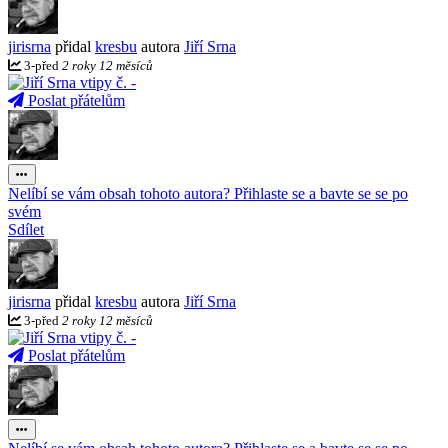
jirisrna
přidal
kresbu
autora
Jiří Srna
3
-
před
2 roky 12 měsíců
Poslat přátelům
Nelíbí se vám obsah tohoto autora? Přihlaste se a bavte se se po
svém
Sdílet
jirisrna
přidal
kresbu
autora
Jiří Srna
3
-
před
2 roky 12 měsíců
Poslat přátelům