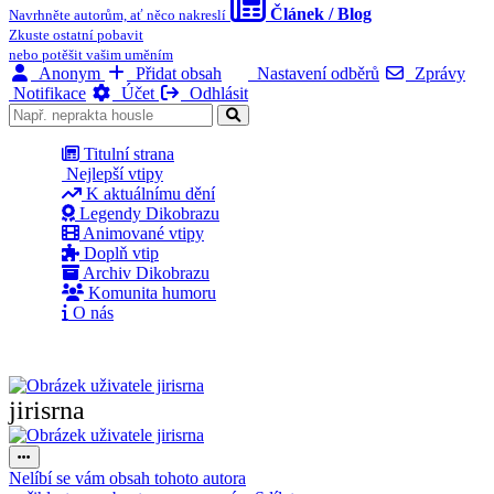
Článek / Blog
Navrhněte autorům, ať něco nakreslí
Zkuste ostatní pobavit
nebo potěšit vašim uměním
Anonym
Přidat obsah
Nastavení odběrů
Zprávy
Notifikace
Účet
Odhlásit
Titulní strana
Nejlepší vtipy
K aktuálnímu dění
Legendy Dikobrazu
Animované vtipy
Doplň vtip
Archiv Dikobrazu
Komunita humoru
O nás
jirisrna
Nelíbí se vám obsah tohoto autora