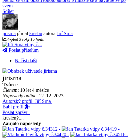
Nelíbí se vám obsah tohoto autora? Přihlaste se a bavte se se po
svém
Sdílet
jirisrna
přidal
kresbu
autora
Jiří Srna
4
-
před
3 roky 15 hodin
Poslat přátelům
Načíst další
jirisrna
Tvůrce
Členem
: 10 let 4 měsíce
Naposledy online
: 12. 12. 2023
Autorský profil: Jiří Srna
Babl profil
Poslat zprávu
kreslený....
Zaujalo naposledy