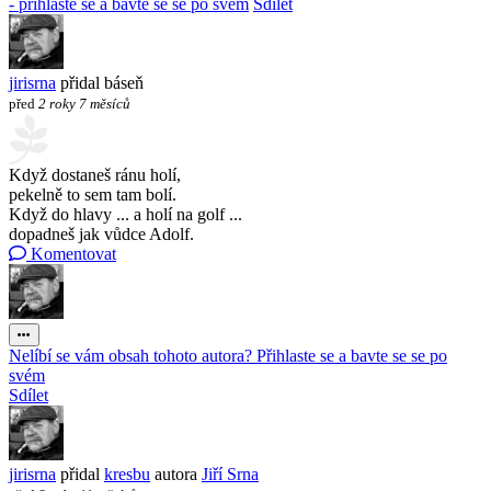
- přihlaste se a bavte se se po svém
Sdílet
jirisrna
přidal báseň
před
2 roky 7 měsíců
Když dostaneš ránu holí,
pekelně to sem tam bolí.
Když do hlavy ... a holí na golf ...
dopadneš jak vůdce Adolf.
Komentovat
Nelíbí se vám obsah tohoto autora? Přihlaste se a bavte se se po
svém
Sdílet
jirisrna
přidal
kresbu
autora
Jiří Srna