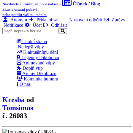
Článek / Blog
Navrhněte autorům, ať něco nakreslí
Zkuste ostatní pobavit
nebo potěšit vašim uměním
Anonym
Přidat obsah
Nastavení odběrů
Zprávy
Notifikace
Účet
Odhlásit
Titulní strana
Nejlepší vtipy
K aktuálnímu dění
Legendy Dikobrazu
Animované vtipy
Doplň vtip
Archiv Dikobrazu
Komunita humoru
O nás
Kresba
od
Tomsimas
č. 26083