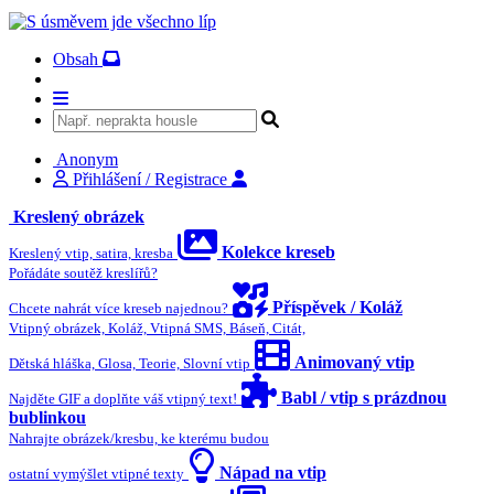
Obsah
Anonym
Přihlášení / Registrace
Kreslený obrázek
Kolekce kreseb
Kreslený vtip, satira, kresba
Pořádáte soutěž kreslířů?
Příspěvek / Koláž
Chcete nahrát více kreseb najednou?
Vtipný obrázek, Koláž, Vtipná SMS, Báseň, Citát,
Animovaný vtip
Dětská hláška, Glosa, Teorie, Slovní vtip
Babl / vtip s prázdnou
Najděte GIF a doplňte váš vtipný text!
bublinkou
Nahrajte obrázek/kresbu, ke kterému budou
Nápad na vtip
ostatní vymýšlet vtipné texty