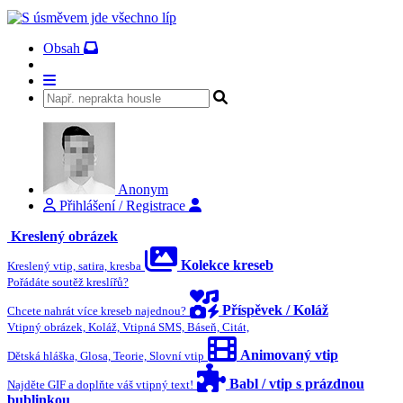
Obsah
Anonym
Přihlášení / Registrace
Kreslený obrázek
Kolekce kreseb
Kreslený vtip, satira, kresba
Pořádáte soutěž kreslířů?
Příspěvek / Koláž
Chcete nahrát více kreseb najednou?
Vtipný obrázek, Koláž, Vtipná SMS, Báseň, Citát,
Animovaný vtip
Dětská hláška, Glosa, Teorie, Slovní vtip
Babl / vtip s prázdnou
Najděte GIF a doplňte váš vtipný text!
bublinkou