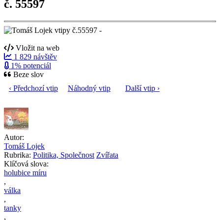
č. 55597
Vložit na web
1 829 návštěv
1% potenciál
Beze slov
‹ Předchozí vtip
Náhodný vtip
Další vtip ›
Autor:
Tomáš Lojek
Rubrika:
Politika, Společnost
Zvířata
Klíčová slova:
holubice míru
,
válka
,
tanky
,