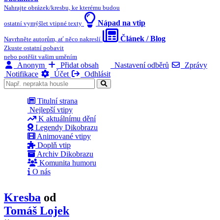
Nahrajte obrázek/kresbu, ke kterému budou
Nápad na vtip
ostatní vymýšlet vtipné texty
Článek / Blog
Navrhněte autorům, ať něco nakreslí
Zkuste ostatní pobavit
nebo potěšit vašim uměním
Anonym
Přidat obsah
Nastavení odběrů
Zprávy
Notifikace
Účet
Odhlásit
Titulní strana
Nejlepší vtipy
K aktuálnímu dění
Legendy Dikobrazu
Animované vtipy
Doplň vtip
Archiv Dikobrazu
Komunita humoru
O nás
Kresba
od
Tomáš Lojek