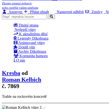
Zkuste ostatní pobavit
nebo potěšit vašim uměním
Anonym
Přidat obsah
Nastavení odběrů
Zprávy
No
Titulní strana
Nejlepší vtipy
K aktuálnímu dění
Legendy Dikobrazu
Animované vtipy
Doplň vtip
Archiv Dikobrazu
Komunita humoru
O nás
Kresba
od
Roman Kelbich
č. 7869
Trable na rockovém koncertě