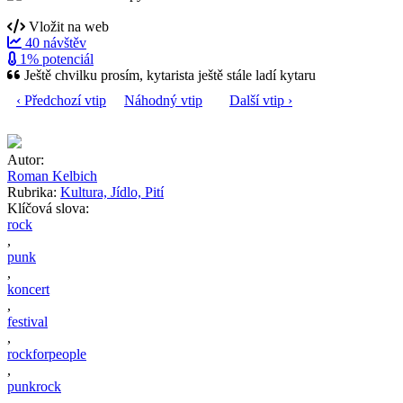
Vložit na web
40 návštěv
1% potenciál
Ještě chvilku prosím, kytarista ještě stále ladí kytaru
‹ Předchozí vtip
Náhodný vtip
Další vtip ›
Autor:
Roman Kelbich
Rubrika:
Kultura, Jídlo, Pití
Klíčová slova:
rock
,
punk
,
koncert
,
festival
,
rockforpeople
,
punkrock
,