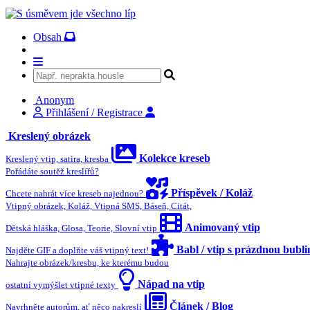
Obsah
Anonym
Přihlášení / Registrace
Kreslený obrázek
Kolekce kreseb
Kreslený vtip, satira, kresba
Pořádáte soutěž kreslířů?
Příspěvek / Koláž
Chcete nahrát více kreseb najednou?
Vtipný obrázek, Koláž, Vtipná SMS, Báseň, Citát,
Animovaný vtip
Dětská hláška, Glosa, Teorie, Slovní vtip
Babl / vtip s prázdnou bubl
Najděte GIF a doplňte váš vtipný text!
Nahrajte obrázek/kresbu, ke kterému budou
Nápad na vtip
ostatní vymýšlet vtipné texty
Článek / Blog
Navrhněte autorům, ať něco nakreslí