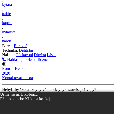
kytara
,
trable
,
kapela
,
kytarista
,
narcis
Barva:
Barevné
Technika:
Digitální
Nálada:
Očekávání
Důvěra
Láska
Nahlásit problém s licencí
Roman Kelbich
2020
Kontaktovat autora
Nebyla by škoda, kdyby vám utekly tyto související vtipy?
Usměj se na
Dikobrazu
Přihlas se
nebo
Klikni a koukej