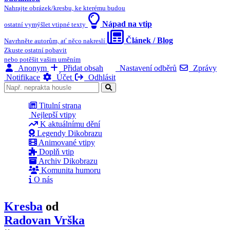
Nahrajte obrázek/kresbu, ke kterému budou
Nápad na vtip
ostatní vymýšlet vtipné texty
Článek / Blog
Navrhněte autorům, ať něco nakreslí
Zkuste ostatní pobavit
nebo potěšit vašim uměním
Anonym
Přidat obsah
Nastavení odběrů
Zprávy
Notifikace
Účet
Odhlásit
Titulní strana
Nejlepší vtipy
K aktuálnímu dění
Legendy Dikobrazu
Animované vtipy
Doplň vtip
Archiv Dikobrazu
Komunita humoru
O nás
Kresba
od
Radovan Vrška