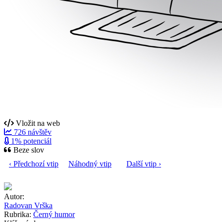
Vložit na web
726 návštěv
1% potenciál
Beze slov
‹ Předchozí vtip
Náhodný vtip
Další vtip ›
Autor:
Radovan Vrška
Rubrika:
Černý humor