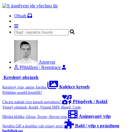
Obsah
Anonym
Přihlášení / Registrace
Kreslený obrázek
Kolekce kreseb
Kreslený vtip, satira, kresba
Pořádáte soutěž kreslířů?
Příspěvek / Koláž
Chcete nahrát více kreseb najednou?
Vtipný obrázek, Koláž, Vtipná SMS, Báseň, Citát,
Animovaný vtip
Dětská hláška, Glosa, Teorie, Slovní vtip
Babl / vtip s prázdnou
Najděte GIF a doplňte váš vtipný text!
bublinkou