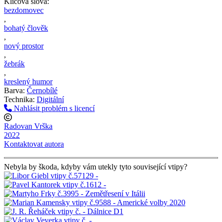
Klíčová slova:
bezdomovec
,
bohatý člověk
,
nový prostor
,
žebrák
,
kreslený humor
Barva:
Černobílé
Technika:
Digitální
Nahlásit problém s licencí
Radovan Vrška
2022
Kontaktovat autora
Nebyla by škoda, kdyby vám utekly tyto související vtipy?