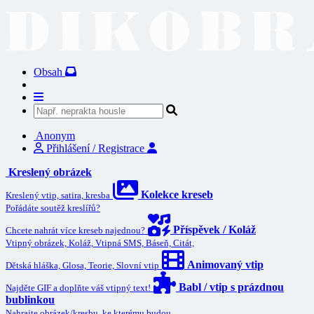
Obsah
Anonym
Přihlášení / Registrace
Kreslený obrázek
Kolekce kreseb
Kreslený vtip, satira, kresba
Pořádáte soutěž kreslířů?
Příspěvek / Koláž
Chcete nahrát více kreseb najednou?
Vtipný obrázek, Koláž, Vtipná SMS, Báseň, Citát,
Animovaný vtip
Dětská hláška, Glosa, Teorie, Slovní vtip
Babl / vtip s prázdnou
Najděte GIF a doplňte váš vtipný text!
bublinkou
Nahrajte obrázek/kresbu, ke kterému budou