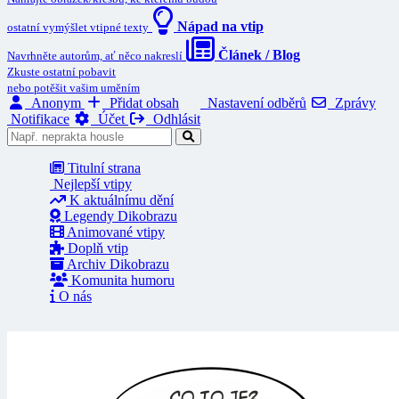
Nápad na vtip
ostatní vymýšlet vtipné texty
Článek / Blog
Navrhněte autorům, ať něco nakreslí
Zkuste ostatní pobavit
nebo potěšit vašim uměním
Anonym
Přidat obsah
Nastavení odběrů
Zprávy
Notifikace
Účet
Odhlásit
Titulní strana
Nejlepší vtipy
K aktuálnímu dění
Legendy Dikobrazu
Animované vtipy
Doplň vtip
Archiv Dikobrazu
Komunita humoru
O nás