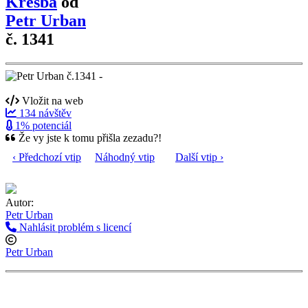
Kresba
od
Petr Urban
č. 1341
Vložit na web
134 návštěv
1% potenciál
Že vy jste k tomu přišla zezadu?!
‹ Předchozí vtip
Náhodný vtip
Další vtip ›
Autor:
Petr Urban
Nahlásit problém s licencí
Petr Urban