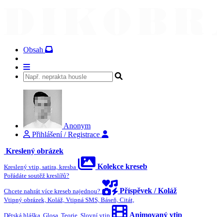
Obsah
Anonym
Přihlášení / Registrace
Kreslený obrázek
Kolekce kreseb
Kreslený vtip, satira, kresba
Pořádáte soutěž kreslířů?
Příspěvek / Koláž
Chcete nahrát více kreseb najednou?
Vtipný obrázek, Koláž, Vtipná SMS, Báseň, Citát,
Animovaný vtip
Dětská hláška, Glosa, Teorie, Slovní vtip