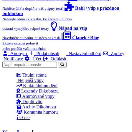
Babl / vtip s prázdnou
Najděte GIF a doplňte váš vtipný text!
bublinkou
Nahrajte obrázek/kresbu, ke kterému budou
Nápad na vtip
ostatní vymýšlet vtipné texty
Článek / Blog
Navrhněte autorům, ať něco nakreslí
Zkuste ostatní pobavit
nebo potěšit vašim uměním
Anonym
Přidat obsah
Nastavení odběrů
Zprávy
Notifikace
Účet
Odhlásit
Titulní strana
Nejlepší vtipy
K aktuálnímu dění
Legendy Dikobrazu
Animované vtipy
Doplň vtip
Archiv Dikobrazu
Komunita humoru
O nás