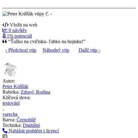
Vložit na web
0 návštěv
1% potenciál
“Ťažko na cvičisku- ľahko na bojisku!”
‹ Předchozí vtip
Náhodný vtip
Další vtip ›
Autor:
Peter Kriššák
Rubrika:
Zdraví, Rodina
Klíčová slova:
testování
,
varecha
Barva:
Černobílé
Technika:
Digitální
Nahlásit problém s licencí