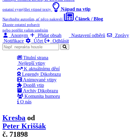
Nápad na vtip
ostatní vymýšlet vtipné texty
Článek / Blog
Navrhněte autorům, ať něco nakreslí
Zkuste ostatní pobavit
nebo potěšit vašim uměním
Anonym
Přidat obsah
Nastavení odběrů
Zprávy
Notifikace
Účet
Odhlásit
Titulní strana
Nejlepší vtipy
K aktuálnímu dění
Legendy Dikobrazu
Animované vtipy
Doplň vtip
Archiv Dikobrazu
Komunita humoru
O nás
Kresba
od
Peter Kriššák
č. 71898