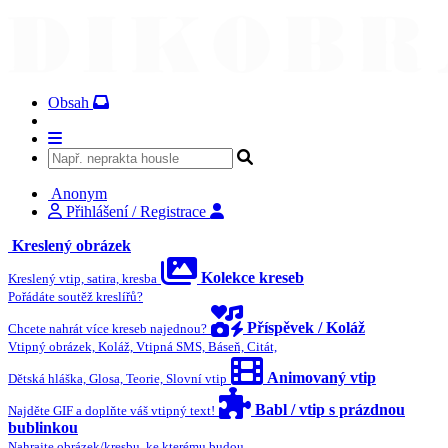
Obsah
Anonym
Přihlášení / Registrace
Kreslený obrázek
Kolekce kreseb
Kreslený vtip, satira, kresba
Pořádáte soutěž kreslířů?
Příspěvek / Koláž
Chcete nahrát více kreseb najednou?
Vtipný obrázek, Koláž, Vtipná SMS, Báseň, Citát,
Animovaný vtip
Dětská hláška, Glosa, Teorie, Slovní vtip
Babl / vtip s prázdnou
Najděte GIF a doplňte váš vtipný text!
bublinkou
Nahrajte obrázek/kresbu, ke kterému budou