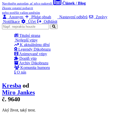
Článek / Blog
Navrhněte autorům, ať něco nakreslí
Zkuste ostatní pobavit
nebo potěšit vašim uměním
Anonym
Přidat obsah
Nastavení odběrů
Zprávy
Notifikace
Účet
Odhlásit
Titulní strana
Nejlepší vtipy
K aktuálnímu dění
Legendy Dikobrazu
Animované vtipy
Doplň vtip
Archiv Dikobrazu
Komunita humoru
O nás
Kresba
od
Miro Jankes
č. 9640
Aký život, taký trest.