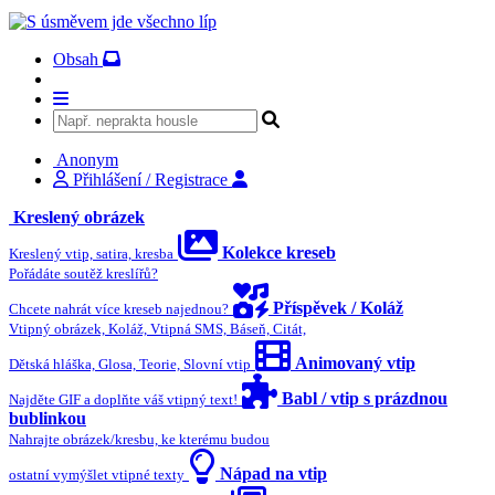
Obsah
Anonym
Přihlášení / Registrace
Kreslený obrázek
Kolekce kreseb
Kreslený vtip, satira, kresba
Pořádáte soutěž kreslířů?
Příspěvek / Koláž
Chcete nahrát více kreseb najednou?
Vtipný obrázek, Koláž, Vtipná SMS, Báseň, Citát,
Animovaný vtip
Dětská hláška, Glosa, Teorie, Slovní vtip
Babl / vtip s prázdnou
Najděte GIF a doplňte váš vtipný text!
bublinkou
Nahrajte obrázek/kresbu, ke kterému budou
Nápad na vtip
ostatní vymýšlet vtipné texty