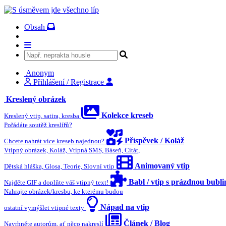
Obsah
Anonym
Přihlášení / Registrace
Kreslený obrázek
Kolekce kreseb
Kreslený vtip, satira, kresba
Pořádáte soutěž kreslířů?
Příspěvek / Koláž
Chcete nahrát více kreseb najednou?
Vtipný obrázek, Koláž, Vtipná SMS, Báseň, Citát,
Animovaný vtip
Dětská hláška, Glosa, Teorie, Slovní vtip
Babl / vtip s prázdnou bubl
Najděte GIF a doplňte váš vtipný text!
Nahrajte obrázek/kresbu, ke kterému budou
Nápad na vtip
ostatní vymýšlet vtipné texty
Článek / Blog
Navrhněte autorům, ať něco nakreslí