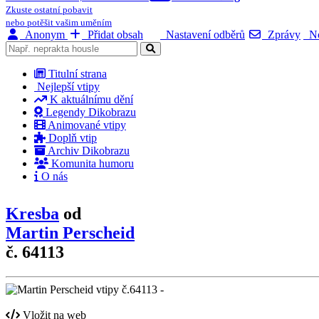
Zkuste ostatní pobavit
nebo potěšit vašim uměním
Anonym
Přidat obsah
Nastavení odběrů
Zprávy
No
Titulní strana
Nejlepší vtipy
K aktuálnímu dění
Legendy Dikobrazu
Animované vtipy
Doplň vtip
Archiv Dikobrazu
Komunita humoru
O nás
Kresba
od
Martin Perscheid
č. 64113
Vložit na web