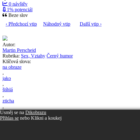
0 návštěv
1% potenciál
Beze slov
‹ Předchozí vtip
Náhodný vtip
Další vtip ›
Autor:
Martin Perscheid
Rubrika:
Sex, Vztahy
Černý humor
Klíčová slova:
na obraze
,
jako
,
štíhlá
,
zticha
,
manželka
Usměj se na
Dikobrazu
Nahlásit problém s licencí
Přihlas se
nebo
Klikni a koukej
Martin Perscheid
2023