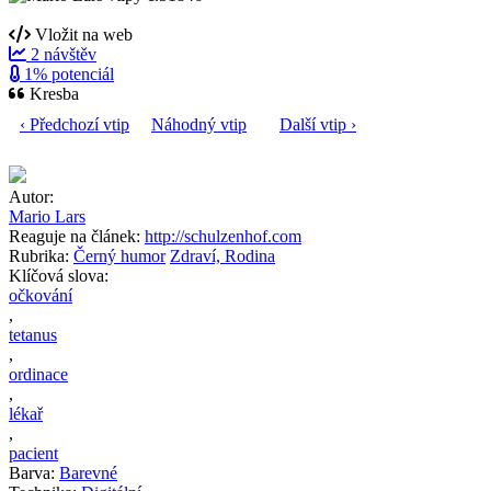
Vložit na web
2 návštěv
1% potenciál
Kresba
‹ Předchozí vtip
Náhodný vtip
Další vtip ›
Autor:
Mario Lars
Reaguje na článek:
http://schulzenhof.com
Rubrika:
Černý humor
Zdraví, Rodina
Klíčová slova:
očkování
,
tetanus
,
ordinace
,
lékař
,
pacient
Barva:
Barevné