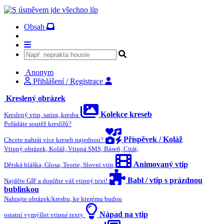
Obsah
Anonym
Přihlášení / Registrace
Kreslený obrázek
Kolekce kreseb
Kreslený vtip, satira, kresba
Pořádáte soutěž kreslířů?
Příspěvek / Koláž
Chcete nahrát více kreseb najednou?
Vtipný obrázek, Koláž, Vtipná SMS, Báseň, Citát,
Animovaný vtip
Dětská hláška, Glosa, Teorie, Slovní vtip
Babl / vtip s prázdnou
Najděte GIF a doplňte váš vtipný text!
bublinkou
Nahrajte obrázek/kresbu, ke kterému budou
Nápad na vtip
ostatní vymýšlet vtipné texty