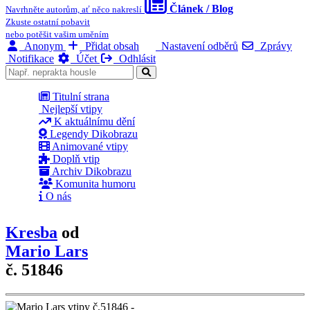
Článek / Blog
Navrhněte autorům, ať něco nakreslí
Zkuste ostatní pobavit
nebo potěšit vašim uměním
Anonym
Přidat obsah
Nastavení odběrů
Zprávy
Notifikace
Účet
Odhlásit
Titulní strana
Nejlepší vtipy
K aktuálnímu dění
Legendy Dikobrazu
Animované vtipy
Doplň vtip
Archiv Dikobrazu
Komunita humoru
O nás
Kresba
od
Mario Lars
č. 51846