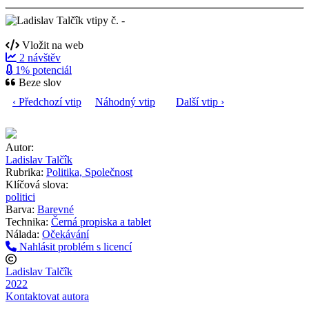
Vložit na web
2 návštěv
1% potenciál
Beze slov
‹ Předchozí vtip
Náhodný vtip
Další vtip ›
Autor:
Ladislav Talčîk
Rubrika:
Politika, Společnost
Klíčová slova:
politici
Barva:
Barevné
Technika:
Černá propiska a tablet
Nálada:
Očekávání
Nahlásit problém s licencí
Ladislav Talčîk
2022
Kontaktovat autora