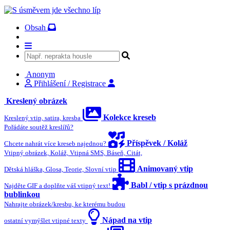
Obsah
Anonym
Přihlášení / Registrace
Kreslený obrázek
Kolekce kreseb
Kreslený vtip, satira, kresba
Pořádáte soutěž kreslířů?
Příspěvek / Koláž
Chcete nahrát více kreseb najednou?
Vtipný obrázek, Koláž, Vtipná SMS, Báseň, Citát,
Animovaný vtip
Dětská hláška, Glosa, Teorie, Slovní vtip
Babl / vtip s prázdnou
Najděte GIF a doplňte váš vtipný text!
bublinkou
Nahrajte obrázek/kresbu, ke kterému budou
Nápad na vtip
ostatní vymýšlet vtipné texty