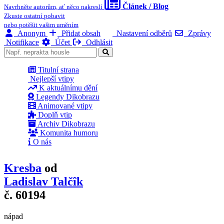
Článek / Blog
Navrhněte autorům, ať něco nakreslí
Zkuste ostatní pobavit
nebo potěšit vašim uměním
Anonym
Přidat obsah
Nastavení odběrů
Zprávy
Notifikace
Účet
Odhlásit
Titulní strana
Nejlepší vtipy
K aktuálnímu dění
Legendy Dikobrazu
Animované vtipy
Doplň vtip
Archiv Dikobrazu
Komunita humoru
O nás
Kresba
od
Ladislav Talčîk
č. 60194
nápad