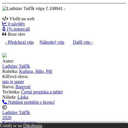
Vložit na web
0 návštěv
1% potenciál
Beze slov
‹ Předchozí vtip
Náhodný vtip
Další vtip ›
Autor:
Ladislav Talčîk
Rubrika:
Kultura, Jídlo, Pití
Klíčová slova:
tato je super
Barva:
Barevné
Technika:
Černá propiska a tablet
Nálada:
Láska
Nahlásit problém s licencí
Ladislav Talčîk
2026
Kontaktovat autora
Usměj se na
Dikobrazu