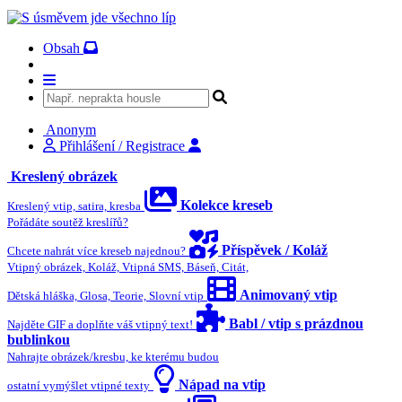
Obsah
Anonym
Přihlášení / Registrace
Kreslený obrázek
Kolekce kreseb
Kreslený vtip, satira, kresba
Pořádáte soutěž kreslířů?
Příspěvek / Koláž
Chcete nahrát více kreseb najednou?
Vtipný obrázek, Koláž, Vtipná SMS, Báseň, Citát,
Animovaný vtip
Dětská hláška, Glosa, Teorie, Slovní vtip
Babl / vtip s prázdnou
Najděte GIF a doplňte váš vtipný text!
bublinkou
Nahrajte obrázek/kresbu, ke kterému budou
Nápad na vtip
ostatní vymýšlet vtipné texty