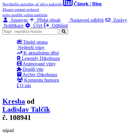
Článek / Blog
Navrhněte autorům, ať něco nakreslí
Zkuste ostatní pobavit
nebo potěšit vašim uměním
Anonym
Přidat obsah
Nastavení odběrů
Zprávy
Notifikace
Účet
Odhlásit
Titulní strana
Nejlepší vtipy
K aktuálnímu dění
Legendy Dikobrazu
Animované vtipy
Doplň vtip
Archiv Dikobrazu
Komunita humoru
O nás
Kresba
od
Ladislav Talčîk
č. 108941
nápad