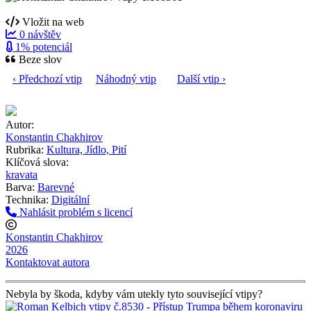
Vložit na web
0 návštěv
1% potenciál
Beze slov
‹ Předchozí vtip
Náhodný vtip
Další vtip ›
Autor:
Konstantin Chakhirov
Rubrika:
Kultura, Jídlo, Pití
Klíčová slova:
kravata
Barva:
Barevné
Technika:
Digitální
Nahlásit problém s licencí
Konstantin Chakhirov
2026
Kontaktovat autora
Nebyla by škoda, kdyby vám utekly tyto související vtipy?