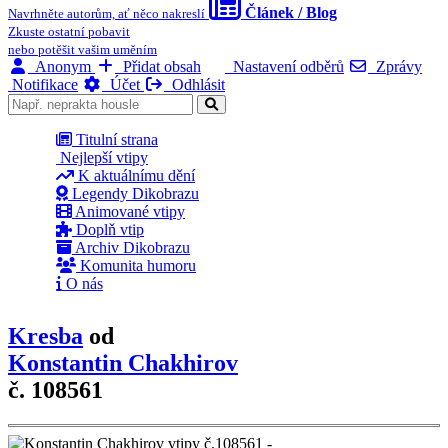
Článek / Blog
Navrhněte autorům, ať něco nakreslí
Zkuste ostatní pobavit
nebo potěšit vašim uměním
Anonym
Přidat obsah
Nastavení odběrů
Zprávy
Notifikace
Účet
Odhlásit
Titulní strana
Nejlepší vtipy
K aktuálnímu dění
Legendy Dikobrazu
Animované vtipy
Doplň vtip
Archiv Dikobrazu
Komunita humoru
O nás
Kresba
od
Konstantin Chakhirov
č. 108561