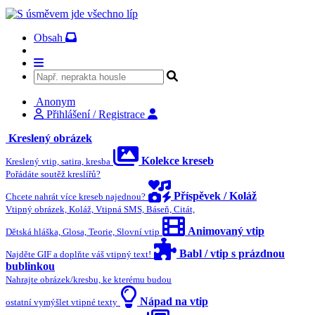
Obsah
Anonym
Přihlášení / Registrace
Kreslený obrázek
Kolekce kreseb
Kreslený vtip, satira, kresba
Pořádáte soutěž kreslířů?
Příspěvek / Koláž
Chcete nahrát více kreseb najednou?
Vtipný obrázek, Koláž, Vtipná SMS, Báseň, Citát,
Animovaný vtip
Dětská hláška, Glosa, Teorie, Slovní vtip
Babl / vtip s prázdnou
Najděte GIF a doplňte váš vtipný text!
bublinkou
Nahrajte obrázek/kresbu, ke kterému budou
Nápad na vtip
ostatní vymýšlet vtipné texty