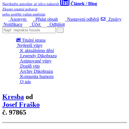
Článek / Blog
Navrhněte autorům, ať něco nakreslí
Zkuste ostatní pobavit
nebo potěšit vašim uměním
Anonym
Přidat obsah
Nastavení odběrů
Zprávy
Notifikace
Účet
Odhlásit
Titulní strana
Nejlepší vtipy
K aktuálnímu dění
Legendy Dikobrazu
Animované vtipy
Doplň vtip
Archiv Dikobrazu
Komunita humoru
O nás
Kresba
od
Josef Fraško
č. 97865