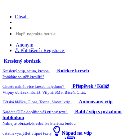
Obsah
Anonym
Přihlášení / Registrace
Kreslený obrázek
Kolekce kreseb
Kreslený vtip, satira, kresba
Pořádáte soutěž kreslířů?
Příspěvek / Koláž
Chcete nahrát více kreseb najednou?
Vtipný obrázek, Koláž, Vtipná SMS, Báseň, Citát,
Animovaný vtip
Dětská hláška, Glosa, Teorie, Slovní vtip
Babl / vtip s prázdnou
Najděte GIF a doplňte váš vtipný text!
bublinkou
Nahrajte obrázek/kresbu, ke kterému budou
Nápad na vtip
ostatní vymýšlet vtipné texty