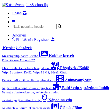
Obsah
Anonym
Přihlášení / Registrace
Kreslený obrázek
Kolekce kreseb
Kreslený vtip, satira, kresba
Pořádáte soutěž kreslířů?
Příspěvek / Koláž
Chcete nahrát více kreseb najednou?
Vtipný obrázek, Koláž, Vtipná SMS, Báseň, Citát,
Animovaný vtip
Dětská hláška, Glosa, Teorie, Slovní vtip
Babl / vtip s prázdnou bubl
Najděte GIF a doplňte váš vtipný text!
Nahrajte obrázek/kresbu, ke kterému budou
Nápad na vtip
ostatní vymýšlet vtipné texty
Článek / Blog
Navrhněte autorům, ať něco nakreslí