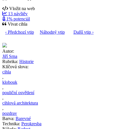
Vložit na web
13 návštěv
1% potenciál
Vivat cihla
‹ Předchozí vtip
Náhodný vtip
Další vtip ›
Autor:
Jiří Srna
Rubrika:
Historie
Klíčová slova:
cihla
,
klobouk
,
pouliční osvětlení
,
cihlová architektura
,
pozdrav
Barva:
Barevné
Technika:
Perokresba
Nálada:
Radost