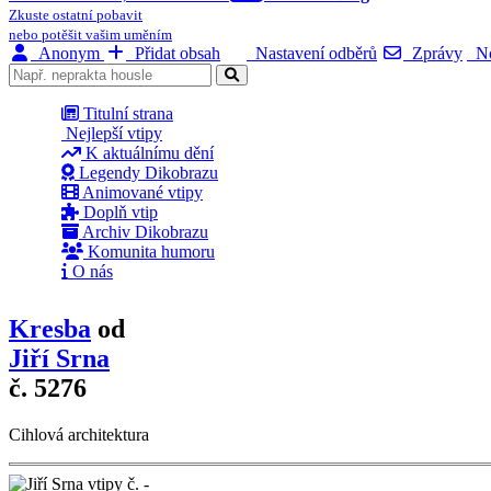
Zkuste ostatní pobavit
nebo potěšit vašim uměním
Anonym
Přidat obsah
Nastavení odběrů
Zprávy
No
Titulní strana
Nejlepší vtipy
K aktuálnímu dění
Legendy Dikobrazu
Animované vtipy
Doplň vtip
Archiv Dikobrazu
Komunita humoru
O nás
Kresba
od
Jiří Srna
č. 5276
Cihlová architektura