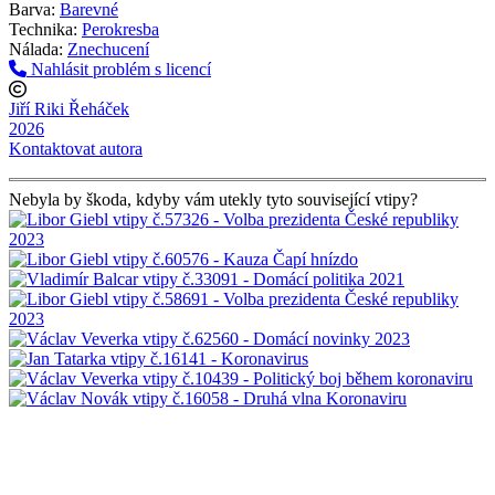
Barva:
Barevné
Technika:
Perokresba
Nálada:
Znechucení
Nahlásit problém s licencí
Jiří Riki Řeháček
2026
Kontaktovat autora
Nebyla by škoda, kdyby vám utekly tyto související vtipy?