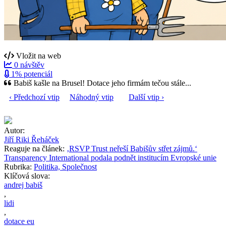
Vložit na web
0 návštěv
1% potenciál
Babiš kašle na Brusel! Dotace jeho firmám tečou stále...
‹ Předchozí vtip
Náhodný vtip
Další vtip ›
Autor:
Jiří Riki Řeháček
Reaguje na článek:
‚RSVP Trust neřeší Babišův střet zájmů.‘
Transparency International podala podnět institucím Evropské unie
Rubrika:
Politika, Společnost
Klíčová slova:
andrej babiš
,
lidi
,
dotace eu