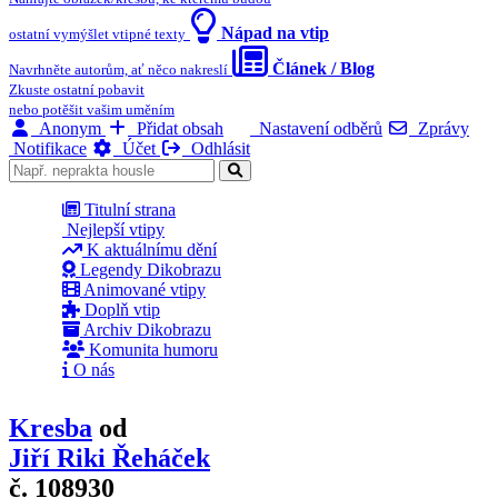
Nápad na vtip
ostatní vymýšlet vtipné texty
Článek / Blog
Navrhněte autorům, ať něco nakreslí
Zkuste ostatní pobavit
nebo potěšit vašim uměním
Anonym
Přidat obsah
Nastavení odběrů
Zprávy
Notifikace
Účet
Odhlásit
Titulní strana
Nejlepší vtipy
K aktuálnímu dění
Legendy Dikobrazu
Animované vtipy
Doplň vtip
Archiv Dikobrazu
Komunita humoru
O nás
Kresba
od
Jiří Riki Řeháček
č. 108930