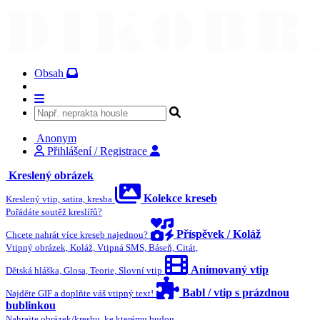
Obsah
Anonym
Přihlášení / Registrace
Kreslený obrázek
Kolekce kreseb
Kreslený vtip, satira, kresba
Pořádáte soutěž kreslířů?
Příspěvek / Koláž
Chcete nahrát více kreseb najednou?
Vtipný obrázek, Koláž, Vtipná SMS, Báseň, Citát,
Animovaný vtip
Dětská hláška, Glosa, Teorie, Slovní vtip
Babl / vtip s prázdnou
Najděte GIF a doplňte váš vtipný text!
bublinkou
Nahrajte obrázek/kresbu, ke kterému budou