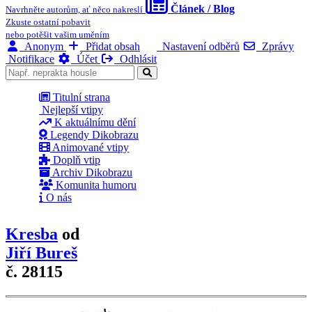
Článek / Blog
Navrhněte autorům, ať něco nakreslí
Zkuste ostatní pobavit
nebo potěšit vašim uměním
Anonym
Přidat obsah
Nastavení odběrů
Zprávy
Notifikace
Účet
Odhlásit
Titulní strana
Nejlepší vtipy
K aktuálnímu dění
Legendy Dikobrazu
Animované vtipy
Doplň vtip
Archiv Dikobrazu
Komunita humoru
O nás
Kresba
od
Jiří Bureš
č. 28115