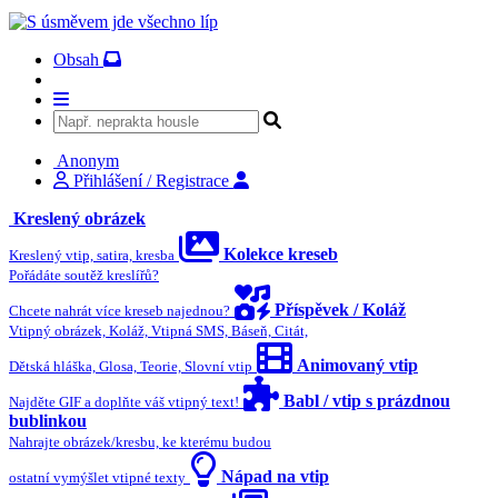
Obsah
Anonym
Přihlášení / Registrace
Kreslený obrázek
Kolekce kreseb
Kreslený vtip, satira, kresba
Pořádáte soutěž kreslířů?
Příspěvek / Koláž
Chcete nahrát více kreseb najednou?
Vtipný obrázek, Koláž, Vtipná SMS, Báseň, Citát,
Animovaný vtip
Dětská hláška, Glosa, Teorie, Slovní vtip
Babl / vtip s prázdnou
Najděte GIF a doplňte váš vtipný text!
bublinkou
Nahrajte obrázek/kresbu, ke kterému budou
Nápad na vtip
ostatní vymýšlet vtipné texty