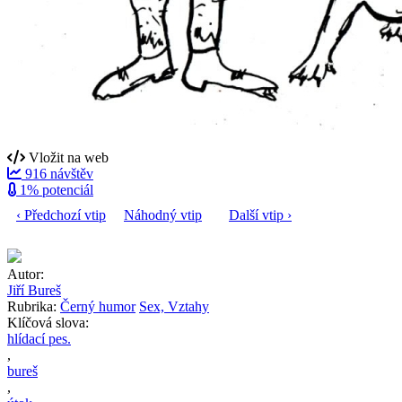
Vložit na web
916 návštěv
1% potenciál
‹ Předchozí vtip
Náhodný vtip
Další vtip ›
Autor:
Jiří Bureš
Rubrika:
Černý humor
Sex, Vztahy
Klíčová slova:
hlídací pes.
,
bureš
,