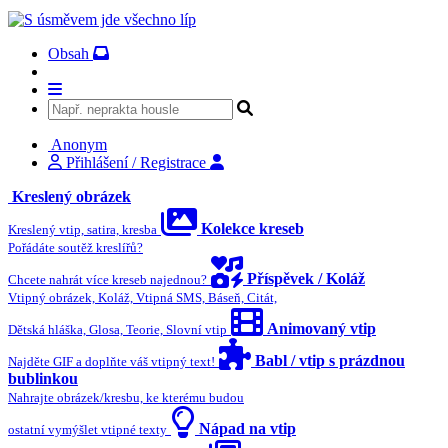
Obsah
Anonym
Přihlášení / Registrace
Kreslený obrázek
Kolekce kreseb
Kreslený vtip, satira, kresba
Pořádáte soutěž kreslířů?
Příspěvek / Koláž
Chcete nahrát více kreseb najednou?
Vtipný obrázek, Koláž, Vtipná SMS, Báseň, Citát,
Animovaný vtip
Dětská hláška, Glosa, Teorie, Slovní vtip
Babl / vtip s prázdnou
Najděte GIF a doplňte váš vtipný text!
bublinkou
Nahrajte obrázek/kresbu, ke kterému budou
Nápad na vtip
ostatní vymýšlet vtipné texty