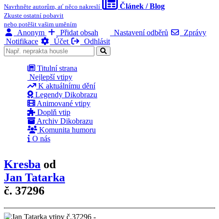
Článek / Blog
Navrhněte autorům, ať něco nakreslí
Zkuste ostatní pobavit
nebo potěšit vašim uměním
Anonym
Přidat obsah
Nastavení odběrů
Zprávy
Notifikace
Účet
Odhlásit
Titulní strana
Nejlepší vtipy
K aktuálnímu dění
Legendy Dikobrazu
Animované vtipy
Doplň vtip
Archiv Dikobrazu
Komunita humoru
O nás
Kresba
od
Jan Tatarka
č. 37296