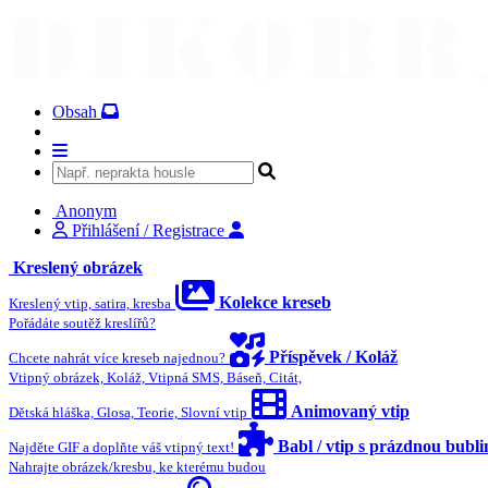
Obsah
Anonym
Přihlášení / Registrace
Kreslený obrázek
Kolekce kreseb
Kreslený vtip, satira, kresba
Pořádáte soutěž kreslířů?
Příspěvek / Koláž
Chcete nahrát více kreseb najednou?
Vtipný obrázek, Koláž, Vtipná SMS, Báseň, Citát,
Animovaný vtip
Dětská hláška, Glosa, Teorie, Slovní vtip
Babl / vtip s prázdnou bubl
Najděte GIF a doplňte váš vtipný text!
Nahrajte obrázek/kresbu, ke kterému budou