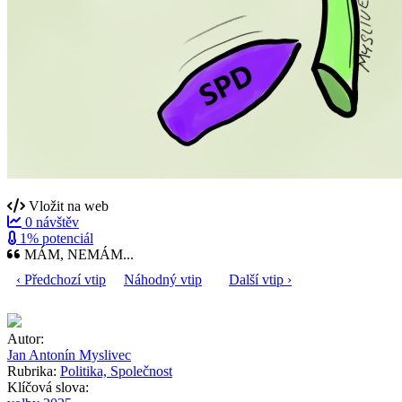
Vložit na web
0 návštěv
1% potenciál
MÁM, NEMÁM...
‹ Předchozí vtip
Náhodný vtip
Další vtip ›
Autor:
Jan Antonín Myslivec
Rubrika:
Politika, Společnost
Klíčová slova: