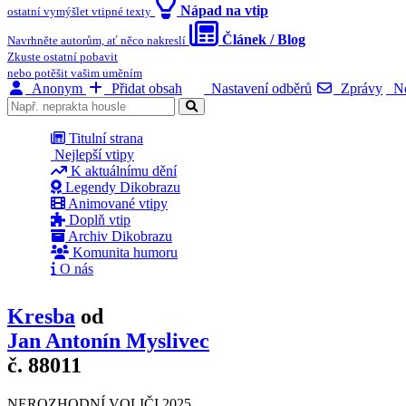
Nápad na vtip
ostatní vymýšlet vtipné texty
Článek / Blog
Navrhněte autorům, ať něco nakreslí
Zkuste ostatní pobavit
nebo potěšit vašim uměním
Anonym
Přidat obsah
Nastavení odběrů
Zprávy
No
Titulní strana
Nejlepší vtipy
K aktuálnímu dění
Legendy Dikobrazu
Animované vtipy
Doplň vtip
Archiv Dikobrazu
Komunita humoru
O nás
Kresba
od
Jan Antonín Myslivec
č. 88011
NEROZHODNÍ VOLIČI 2025