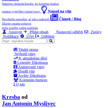
Nahrajte obrázek/kresbu, ke kterému budou
Nápad na vtip
ostatní vymýšlet vtipné texty
Článek / Blog
Navrhněte autorům, ať něco nakreslí
Zkuste ostatní pobavit
nebo potěšit vašim uměním
Anonym
Přidat obsah
Nastavení odběrů
Zprávy
Notifikace
Účet
Odhlásit
Titulní strana
Nejlepší vtipy
K aktuálnímu dění
Legendy Dikobrazu
Animované vtipy
Doplň vtip
Archiv Dikobrazu
Komunita humoru
O nás
Kresba
od
Jan Antonín Myslivec