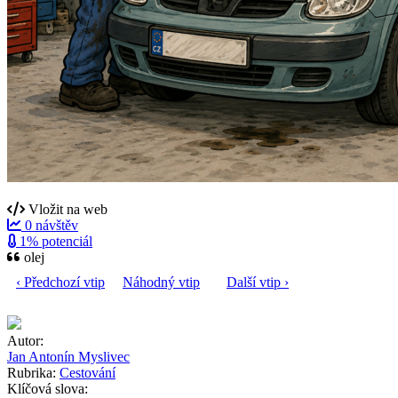
Vložit na web
0 návštěv
1% potenciál
olej
‹ Předchozí vtip
Náhodný vtip
Další vtip ›
Autor:
Jan Antonín Myslivec
Rubrika:
Cestování
Klíčová slova: