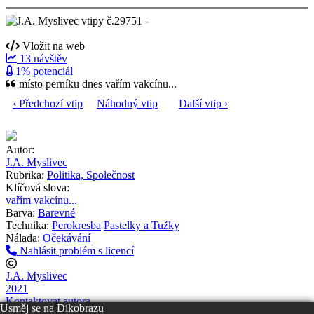
Vložit na web
13 návštěv
1% potenciál
místo perníku dnes vařím vakcínu...
‹ Předchozí vtip
Náhodný vtip
Další vtip ›
Autor:
J.A. Myslivec
Rubrika:
Politika, Společnost
Klíčová slova:
vařím vakcínu...
Barva:
Barevné
Technika:
Perokresba
Pastelky a Tužky
Nálada:
Očekávání
Nahlásit problém s licencí
J.A. Myslivec
2021
Kontaktovat autora
Usměj se na
Dikobrazu