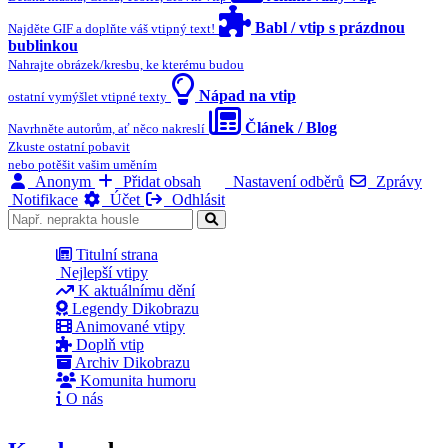
Babl / vtip s prázdnou
Najděte GIF a doplňte váš vtipný text!
bublinkou
Nahrajte obrázek/kresbu, ke kterému budou
Nápad na vtip
ostatní vymýšlet vtipné texty
Článek / Blog
Navrhněte autorům, ať něco nakreslí
Zkuste ostatní pobavit
nebo potěšit vašim uměním
Anonym
Přidat obsah
Nastavení odběrů
Zprávy
Notifikace
Účet
Odhlásit
Titulní strana
Nejlepší vtipy
K aktuálnímu dění
Legendy Dikobrazu
Animované vtipy
Doplň vtip
Archiv Dikobrazu
Komunita humoru
O nás