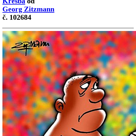
Kresba
od
Georg Zitzmann
č. 102684