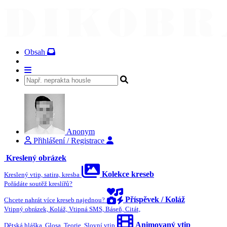
Obsah
Anonym
Přihlášení / Registrace
Kreslený obrázek
Kolekce kreseb
Kreslený vtip, satira, kresba
Pořádáte soutěž kreslířů?
Příspěvek / Koláž
Chcete nahrát více kreseb najednou?
Vtipný obrázek, Koláž, Vtipná SMS, Báseň, Citát,
Animovaný vtip
Dětská hláška, Glosa, Teorie, Slovní vtip