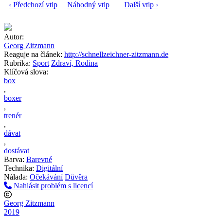
‹ Předchozí vtip
Náhodný vtip
Další vtip ›
Autor:
Georg Zitzmann
Reaguje na článek:
http://schnellzeichner-zitzmann.de
Rubrika:
Sport
Zdraví, Rodina
Klíčová slova:
box
,
boxer
,
trenér
,
dávat
,
dostávat
Barva:
Barevné
Technika:
Digitální
Nálada:
Očekávání
Důvěra
Nahlásit problém s licencí
Georg Zitzmann
2019