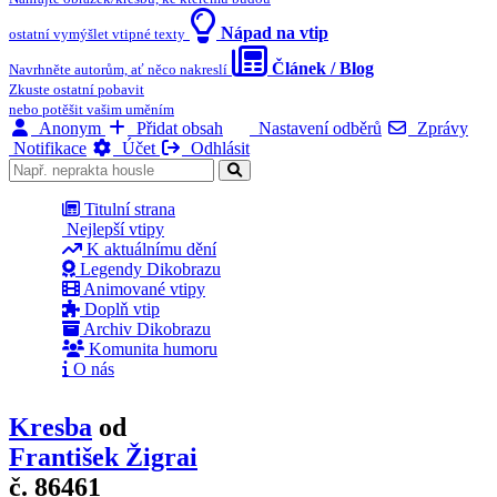
Nápad na vtip
ostatní vymýšlet vtipné texty
Článek / Blog
Navrhněte autorům, ať něco nakreslí
Zkuste ostatní pobavit
nebo potěšit vašim uměním
Anonym
Přidat obsah
Nastavení odběrů
Zprávy
Notifikace
Účet
Odhlásit
Titulní strana
Nejlepší vtipy
K aktuálnímu dění
Legendy Dikobrazu
Animované vtipy
Doplň vtip
Archiv Dikobrazu
Komunita humoru
O nás
Kresba
od
František Žigrai
č. 86461