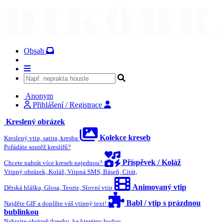
Obsah
Anonym
Přihlášení / Registrace
Kreslený obrázek
Kolekce kreseb
Kreslený vtip, satira, kresba
Pořádáte soutěž kreslířů?
Příspěvek / Koláž
Chcete nahrát více kreseb najednou?
Vtipný obrázek, Koláž, Vtipná SMS, Báseň, Citát,
Animovaný vtip
Dětská hláška, Glosa, Teorie, Slovní vtip
Babl / vtip s prázdnou
Najděte GIF a doplňte váš vtipný text!
bublinkou
Nahrajte obrázek/kresbu, ke kterému budou