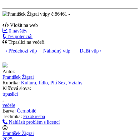
Vložit na web
0 návštěv
1% potenciál
Trpaslíci na večeři
‹ Předchozí vtip
Náhodný vtip
Další vtip ›
Autor:
František Žigrai
Rubrika:
Kultura, Jídlo, Pití
Sex, Vztahy
Klíčová slova:
trpaslíci
,
večeře
Barva:
Černobílé
Technika:
Fixokresba
Nahlásit problém s licencí
František Žigrai
2025