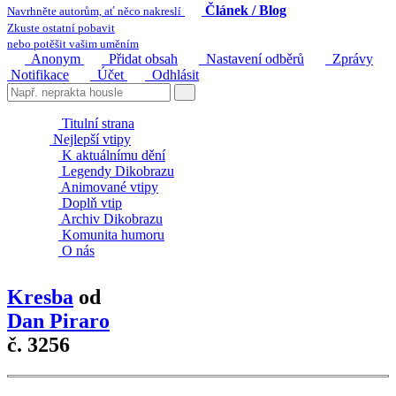
Článek / Blog
Navrhněte autorům, ať něco nakreslí
Zkuste ostatní pobavit
nebo potěšit vašim uměním
Anonym
Přidat obsah
Nastavení odběrů
Zprávy
Notifikace
Účet
Odhlásit
Titulní strana
Nejlepší vtipy
K aktuálnímu dění
Legendy Dikobrazu
Animované vtipy
Doplň vtip
Archiv Dikobrazu
Komunita humoru
O nás
Kresba
od
Dan Piraro
č. 3256