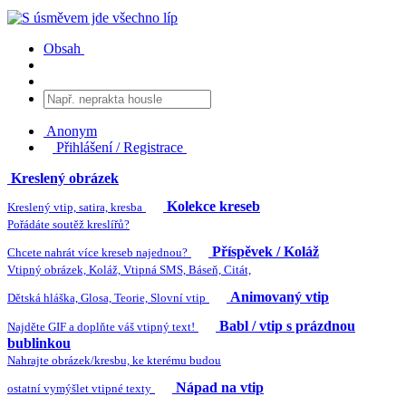
Obsah
Anonym
Přihlášení / Registrace
Kreslený obrázek
Kolekce kreseb
Kreslený vtip, satira, kresba
Pořádáte soutěž kreslířů?
Příspěvek / Koláž
Chcete nahrát více kreseb najednou?
Vtipný obrázek, Koláž, Vtipná SMS, Báseň, Citát,
Animovaný vtip
Dětská hláška, Glosa, Teorie, Slovní vtip
Babl / vtip s prázdnou
Najděte GIF a doplňte váš vtipný text!
bublinkou
Nahrajte obrázek/kresbu, ke kterému budou
Nápad na vtip
ostatní vymýšlet vtipné texty