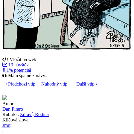
Vložit na web
19 návštěv
1% potenciál
Mám špatné zprávy..
‹ Předchozí vtip
Náhodný vtip
Další vtip ›
Autor:
Dan Piraro
Rubrika:
Zdraví, Rodina
Klíčová slova:
smrt
,