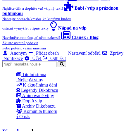
Babl / vtip s prázdnou
Najděte GIF a doplňte váš vtipný text!
bublinkou
Nahrajte obrázek/kresbu, ke kterému budou
Nápad na vtip
ostatní vymýšlet vtipné texty
Článek / Blog
Navrhněte autorům, ať něco nakreslí
Zkuste ostatní pobavit
nebo potěšit vašim uměním
Anonym
Přidat obsah
Nastavení odběrů
Zprávy
Notifikace
Účet
Odhlásit
Titulní strana
Nejlepší vtipy
K aktuálnímu dění
Legendy Dikobrazu
Animované vtipy
Doplň vtip
Archiv Dikobrazu
Komunita humoru
O nás