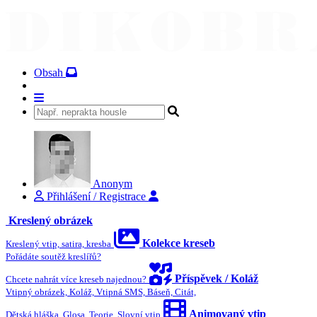
Obsah
Anonym
Přihlášení / Registrace
Kreslený obrázek
Kolekce kreseb
Kreslený vtip, satira, kresba
Pořádáte soutěž kreslířů?
Příspěvek / Koláž
Chcete nahrát více kreseb najednou?
Vtipný obrázek, Koláž, Vtipná SMS, Báseň, Citát,
Animovaný vtip
Dětská hláška, Glosa, Teorie, Slovní vtip