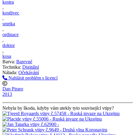
kostra
,
kostlivec
,
smrtka
,
ordinace
,
doktor
,
kosa
Barva:
Barevné
Technika:
Digitální
Nálada:
Očekávání
Nahlásit problém s licencí
Dan Piraro
2013
Nebyla by škoda, kdyby vám utekly tyto související vtipy?