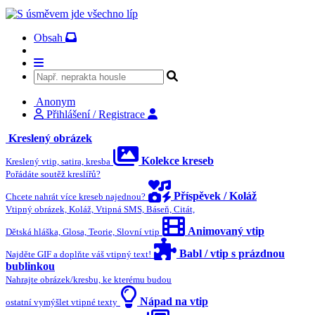
Obsah
Anonym
Přihlášení / Registrace
Kreslený obrázek
Kolekce kreseb
Kreslený vtip, satira, kresba
Pořádáte soutěž kreslířů?
Příspěvek / Koláž
Chcete nahrát více kreseb najednou?
Vtipný obrázek, Koláž, Vtipná SMS, Báseň, Citát,
Animovaný vtip
Dětská hláška, Glosa, Teorie, Slovní vtip
Babl / vtip s prázdnou
Najděte GIF a doplňte váš vtipný text!
bublinkou
Nahrajte obrázek/kresbu, ke kterému budou
Nápad na vtip
ostatní vymýšlet vtipné texty