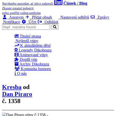
Článek / Blog
Navrhněte autorům, ať něco nakreslí
Zkuste ostatní pobavit
nebo potěšit vašim uměním
Anonym
Přidat obsah
Nastavení odběrů
Zprávy
Notifikace
Účet
Odhlásit
Titulní strana
Nejlepší vtipy
K aktuálnímu dění
Legendy Dikobrazu
Animované vtipy
Doplň vtip
Archiv Dikobrazu
Komunita humoru
O nás
Kresba
od
Dan Piraro
č. 1358