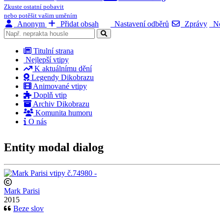
Zkuste ostatní pobavit
nebo potěšit vašim uměním
Anonym
Přidat obsah
Nastavení odběrů
Zprávy
No
Titulní strana
Nejlepší vtipy
K aktuálnímu dění
Legendy Dikobrazu
Animované vtipy
Doplň vtip
Archiv Dikobrazu
Komunita humoru
O nás
Entity modal dialog
Mark Parisi
2015
Beze slov