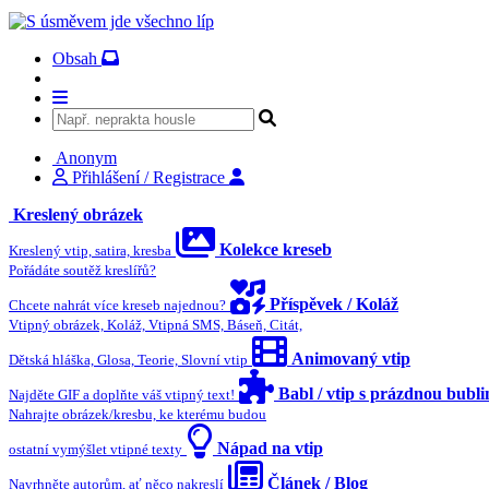
Obsah
Anonym
Přihlášení / Registrace
Kreslený obrázek
Kolekce kreseb
Kreslený vtip, satira, kresba
Pořádáte soutěž kreslířů?
Příspěvek / Koláž
Chcete nahrát více kreseb najednou?
Vtipný obrázek, Koláž, Vtipná SMS, Báseň, Citát,
Animovaný vtip
Dětská hláška, Glosa, Teorie, Slovní vtip
Babl / vtip s prázdnou bubl
Najděte GIF a doplňte váš vtipný text!
Nahrajte obrázek/kresbu, ke kterému budou
Nápad na vtip
ostatní vymýšlet vtipné texty
Článek / Blog
Navrhněte autorům, ať něco nakreslí