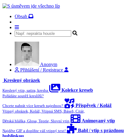
Obsah
Anonym
Přihlášení / Registrace
Kreslený obrázek
Kolekce kreseb
Kreslený vtip, satira, kresba
Pořádáte soutěž kreslířů?
Příspěvek / Koláž
Chcete nahrát více kreseb najednou?
Vtipný obrázek, Koláž, Vtipná SMS, Báseň, Citát,
Animovaný vtip
Dětská hláška, Glosa, Teorie, Slovní vtip
Babl / vtip s prázdnou
Najděte GIF a doplňte váš vtipný text!
bublinkou