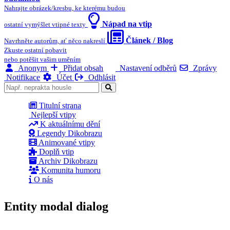
Nahrajte obrázek/kresbu, ke kterému budou
Nápad na vtip
ostatní vymýšlet vtipné texty
Článek / Blog
Navrhněte autorům, ať něco nakreslí
Zkuste ostatní pobavit
nebo potěšit vašim uměním
Anonym
Přidat obsah
Nastavení odběrů
Zprávy
Notifikace
Účet
Odhlásit
Titulní strana
Nejlepší vtipy
K aktuálnímu dění
Legendy Dikobrazu
Animované vtipy
Doplň vtip
Archiv Dikobrazu
Komunita humoru
O nás
Entity modal dialog