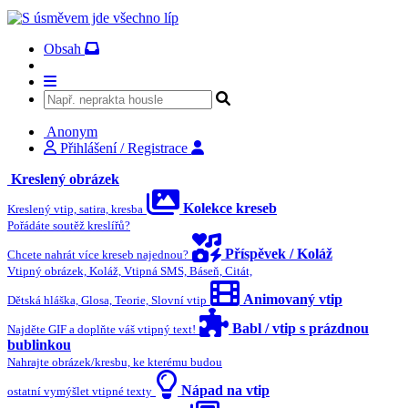
Obsah
Anonym
Přihlášení / Registrace
Kreslený obrázek
Kolekce kreseb
Kreslený vtip, satira, kresba
Pořádáte soutěž kreslířů?
Příspěvek / Koláž
Chcete nahrát více kreseb najednou?
Vtipný obrázek, Koláž, Vtipná SMS, Báseň, Citát,
Animovaný vtip
Dětská hláška, Glosa, Teorie, Slovní vtip
Babl / vtip s prázdnou
Najděte GIF a doplňte váš vtipný text!
bublinkou
Nahrajte obrázek/kresbu, ke kterému budou
Nápad na vtip
ostatní vymýšlet vtipné texty