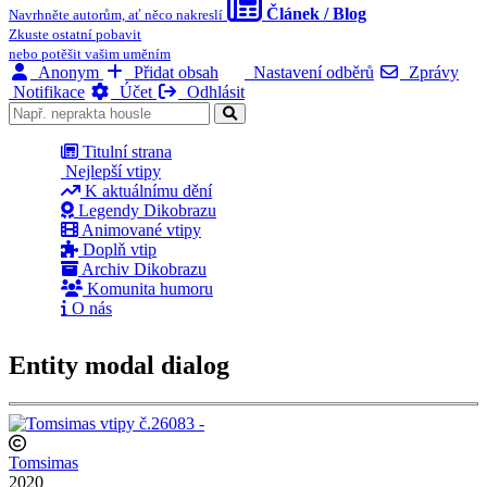
Článek / Blog
Navrhněte autorům, ať něco nakreslí
Zkuste ostatní pobavit
nebo potěšit vašim uměním
Anonym
Přidat obsah
Nastavení odběrů
Zprávy
Notifikace
Účet
Odhlásit
Titulní strana
Nejlepší vtipy
K aktuálnímu dění
Legendy Dikobrazu
Animované vtipy
Doplň vtip
Archiv Dikobrazu
Komunita humoru
O nás
Entity modal dialog
Tomsimas
2020