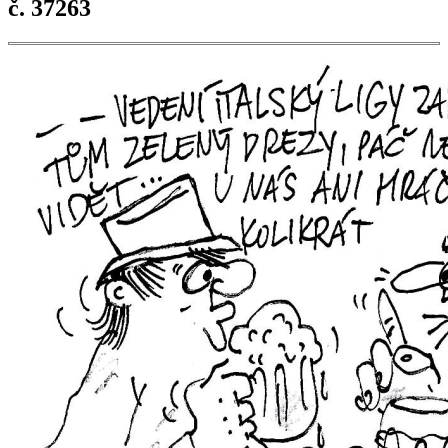
č. 37263