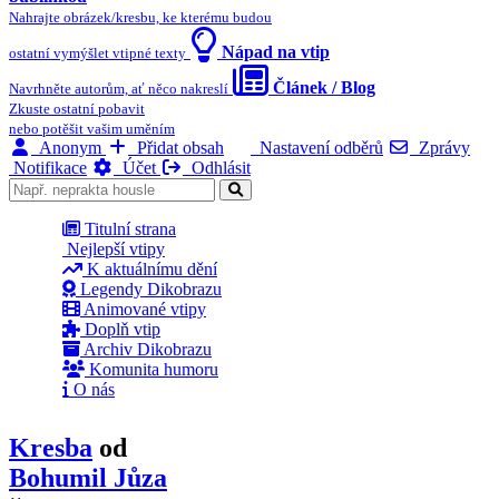
Nahrajte obrázek/kresbu, ke kterému budou
Nápad na vtip
ostatní vymýšlet vtipné texty
Článek / Blog
Navrhněte autorům, ať něco nakreslí
Zkuste ostatní pobavit
nebo potěšit vašim uměním
Anonym
Přidat obsah
Nastavení odběrů
Zprávy
Notifikace
Účet
Odhlásit
Titulní strana
Nejlepší vtipy
K aktuálnímu dění
Legendy Dikobrazu
Animované vtipy
Doplň vtip
Archiv Dikobrazu
Komunita humoru
O nás
Kresba
od
Bohumil Jůza