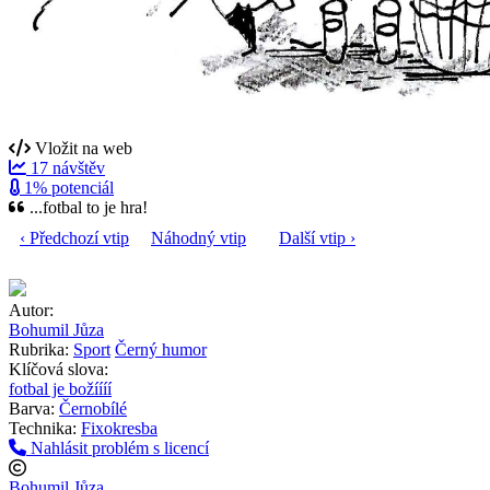
Vložit na web
17 návštěv
1% potenciál
...fotbal to je hra!
‹ Předchozí vtip
Náhodný vtip
Další vtip ›
Autor:
Bohumil Jůza
Rubrika:
Sport
Černý humor
Klíčová slova:
fotbal je božíííí
Barva:
Černobílé
Technika:
Fixokresba
Nahlásit problém s licencí
Bohumil Jůza