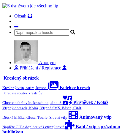
Obsah
Anonym
Přihlášení / Registrace
Kreslený obrázek
Kolekce kreseb
Kreslený vtip, satira, kresba
Pořádáte soutěž kreslířů?
Příspěvek / Koláž
Chcete nahrát více kreseb najednou?
Vtipný obrázek, Koláž, Vtipná SMS, Báseň, Citát,
Animovaný vtip
Dětská hláška, Glosa, Teorie, Slovní vtip
Babl / vtip s prázdnou
Najděte GIF a doplňte váš vtipný text!
bublinkou