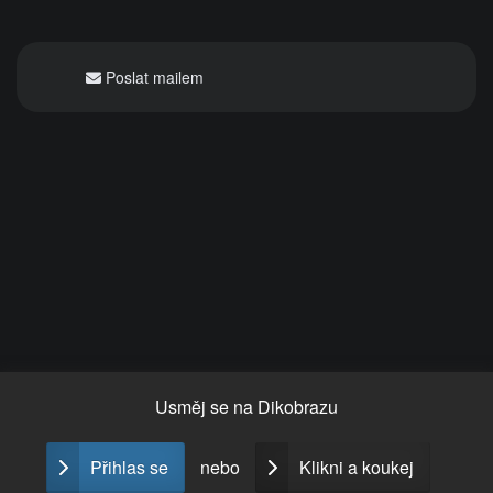
Poslat mailem
Usměj se na
Dikobrazu
Přihlas se
nebo
Klikni a koukej