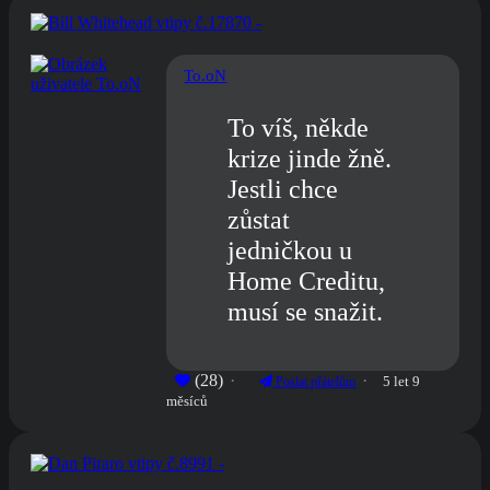
To.oN
To víš, někde
krize jinde žně.
Jestli chce
zůstat
jedničkou u
Home Creditu,
musí se snažit.
(28)
5 let 9
Poslat přátelům
měsíců