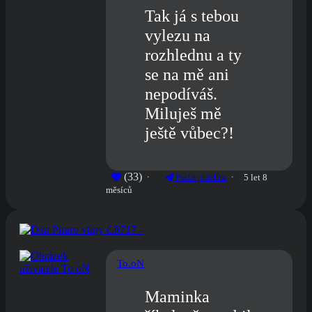
Tak já s tebou
vylezu na
rozhlednu a ty
se na mě ani
nepodíváš.
Miluješ mě
ještě vůbec?!
(33)
5 let 8
Poslat přátelům
měsíců
To.oN
Maminka