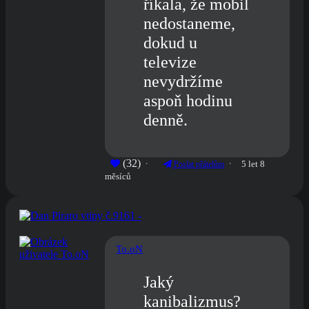
říkala, že mobil
nedostaneme,
dokud u
televize
nevydržíme
aspoň hodinu
denně.
(32)
5 let 8
Poslat přátelům
měsíců
To.oN
Jaký
kanibalizmus?