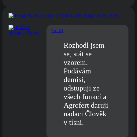
To.oN
Rozhodl jsem
se, stát se
vzorem.
Podávám
demisi,
odstupuji ze
všech funkcí a
Agrofert daruji
nadaci Člověk
v tísni.