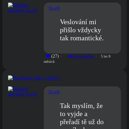
To.oN
Veslování mi
přišlo vždycky
tak romantické.
(27)
5 let 9
Poslat přátelům
měsíců
To.oN
Tak myslím, že
to vyjde a
přeřadí tě už do