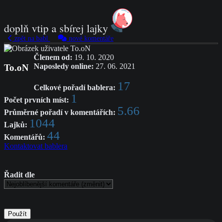
doplň vtip a sbírej lajky
zpět na babl
nové komentáře
Členem od:
19. 10. 2020
Naposledy online:
27. 06. 2021
To.oN
17
Celkové pořadí bablera:
1
Počet prvních míst:
5.66
Průměrné pořadí v komentářích:
1044
Lajků:
44
Komentářů:
Kontaktovat bablera
Řadit dle
Použít