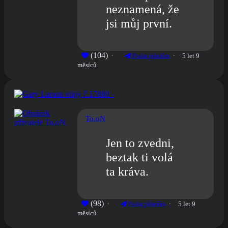
neznamená, že
jsi můj první.
(104)
5 let 9
Poslat přátelům
měsíců
To.oN
Jen to zvedni,
beztak ti volá
ta kráva.
(98)
5 let 9
Poslat přátelům
měsíců