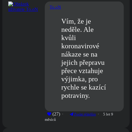
To.oN
Vím, že je
neděle. Ale
kvůli
koronavirové
nákaze se na
jejich přepravu
přece vztahuje
výjimka, pro
rychle se kazící
potraviny.
(27)
5 let 9
Poslat přátelům
měsíců