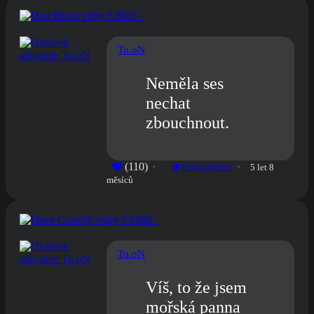
To.oN
Neměla ses
nechat
zbouchnout.
(110)
5 let 8
Poslat přátelům
měsíců
To.oN
Víš, to že jsem
mořská panna