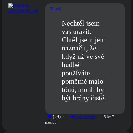
To.oN
Nechtěl jsem
vás urazit.
Chtěl jsem jen
naznačit, že
když už ve své
hudbě
používáte
poměrně málo
tónů, mohli by
být hrány čistě.
(29)
5 let 7
Poslat přátelům
měsíců