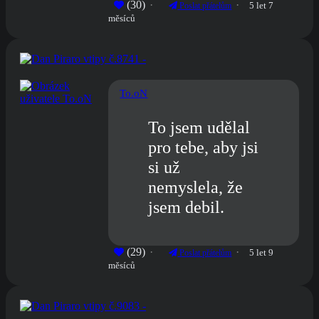
(30)
5 let 7
Poslat přátelům
měsíců
To.oN
To jsem udělal
pro tebe, aby jsi
si už
nemyslela, že
jsem debil.
(29)
5 let 9
Poslat přátelům
měsíců