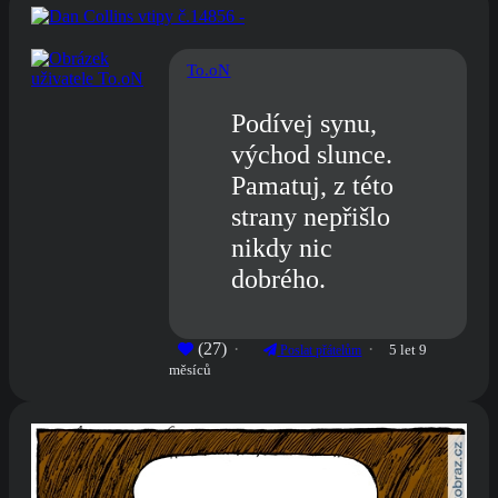
To.oN
Podívej synu,
východ slunce.
Pamatuj, z této
strany nepřišlo
nikdy nic
dobrého.
(27)
5 let 9
Poslat přátelům
měsíců