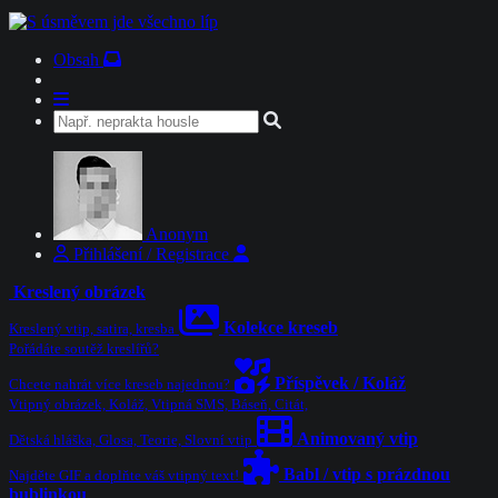
Obsah
Anonym
Přihlášení / Registrace
Kreslený obrázek
Kolekce kreseb
Kreslený vtip, satira, kresba
Pořádáte soutěž kreslířů?
Příspěvek / Koláž
Chcete nahrát více kreseb najednou?
Vtipný obrázek, Koláž, Vtipná SMS, Báseň, Citát,
Animovaný vtip
Dětská hláška, Glosa, Teorie, Slovní vtip
Babl / vtip s prázdnou
Najděte GIF a doplňte váš vtipný text!
bublinkou