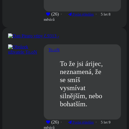
(26)
5 let 8
Poslat přátelům
měsíců
To.oN
To že jsi árijec,
neznamená, že
se smíš
vysmívat
silnějším, nebo
bohatším.
(26)
5 let 9
Poslat přátelům
měsíců