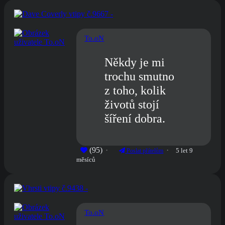
To.oN
Někdy je mi
trochu smutno
z toho, kolik
životů stojí
šíření dobra.
(95)
5 let 9
Poslat přátelům
měsíců
To.oN