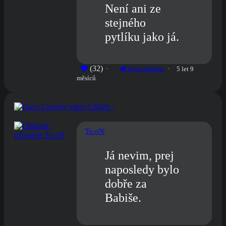
Není ani ze
stejného
pytlíku jako já.
(32)
5 let 9
Poslat přátelům
měsíců
To.oN
Já nevim, prej
naposledy bylo
dobře za
Babiše.