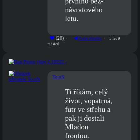
prvního bez-
návratového
letu.
(26)
5 let 9
Poslat přátelům
měsíců
To.oN
Ti říkám, celý
život, vopatrná,
futr ve střehu a
pak ji dostali
Mladou
frontou.