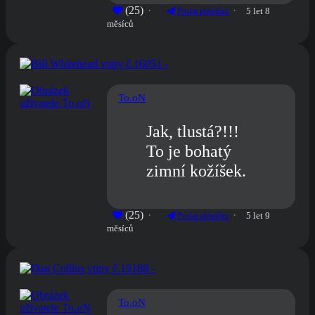
(25)
5 let 8
Poslat přátelům
měsíců
To.oN
Jak, tlustá?!!!
To je bohatý
zimní kožíšek.
(25)
5 let 9
Poslat přátelům
měsíců
To.oN