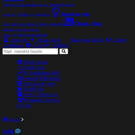
Nahrajte obrázek/kresbu, ke kterému budou
Nápad na vtip
ostatní vymýšlet vtipné texty
Článek / Blog
Navrhněte autorům, ať něco nakreslí
Zkuste ostatní pobavit
nebo potěšit vašim uměním
Anonym
Přidat obsah
Nastavení odběrů
Zprávy
Notifikace
Účet
Odhlásit
Titulní strana
Nejlepší vtipy
K aktuálnímu dění
Legendy Dikobrazu
Animované vtipy
Doplň vtip
Archiv Dikobrazu
Komunita humoru
O nás
Domů
babl