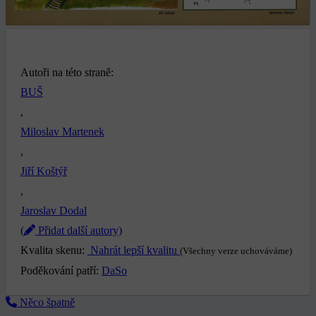
Autoři na této straně:
BUŠ
,
Miloslav Martenek
,
Jiří Koštýř
,
Jaroslav Dodal
(
Přidat další autory)
Kvalita skenu:
Nahrát lepší kvalitu
(Všechny verze uchováváme)
Poděkování patří:
DaSo
Něco špatně