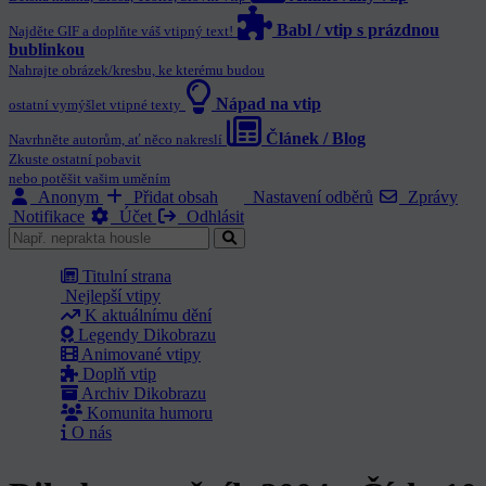
Babl / vtip s prázdnou
Najděte GIF a doplňte váš vtipný text!
bublinkou
Nahrajte obrázek/kresbu, ke kterému budou
Nápad na vtip
ostatní vymýšlet vtipné texty
Článek / Blog
Navrhněte autorům, ať něco nakreslí
Zkuste ostatní pobavit
nebo potěšit vašim uměním
Anonym
Přidat obsah
Nastavení odběrů
Zprávy
Notifikace
Účet
Odhlásit
Titulní strana
Nejlepší vtipy
K aktuálnímu dění
Legendy Dikobrazu
Animované vtipy
Doplň vtip
Archiv Dikobrazu
Komunita humoru
O nás