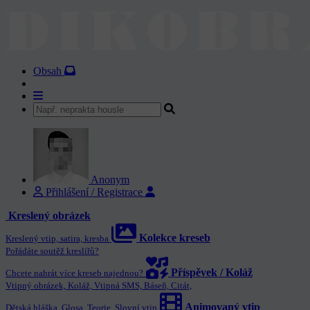
Obsah
Anonym
Přihlášení / Registrace
Kreslený obrázek
Kolekce kreseb
Kreslený vtip, satira, kresba
Pořádáte soutěž kreslířů?
Příspěvek / Koláž
Chcete nahrát více kreseb najednou?
Vtipný obrázek, Koláž, Vtipná SMS, Báseň, Citát,
Animovaný vtip
Dětská hláška, Glosa, Teorie, Slovní vtip