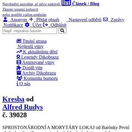
Článek / Blog
Navrhněte autorům, ať něco nakreslí
Zkuste ostatní pobavit
nebo potěšit vašim uměním
Anonym
Přidat obsah
Nastavení odběrů
Zprávy
Notifikace
Účet
Odhlásit
Titulní strana
Nejlepší vtipy
K aktuálnímu dění
Legendy Dikobrazu
Animované vtipy
Doplň vtip
Archiv Dikobrazu
Komunita humoru
O nás
Kresba
od
Alfred Rudys
č. 39028
SPROSTONÁRODNÍ A MORYTÁRY LOKAJ od Barónky První