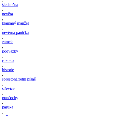
šlechtična
,
nevěra
,
klamaný manžel
,
nevěrná panička
,
zámek
,
podvazky
,
rokoko
,
historie
,
sprostonárodní písně
,
střevíce
,
punčochy
,
paruka
,