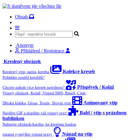
Obsah
Anonym
Přihlášení / Registrace
Kreslený obrázek
Kolekce kreseb
Kreslený vtip, satira, kresba
Pořádáte soutěž kreslířů?
Příspěvek / Koláž
Chcete nahrát více kreseb najednou?
Vtipný obrázek, Koláž, Vtipná SMS, Báseň, Citát,
Animovaný vtip
Dětská hláška, Glosa, Teorie, Slovní vtip
Babl / vtip s prázdnou
Najděte GIF a doplňte váš vtipný text!
bublinkou
Nahrajte obrázek/kresbu, ke kterému budou
Nápad na vtip
ostatní vymýšlet vtipné texty