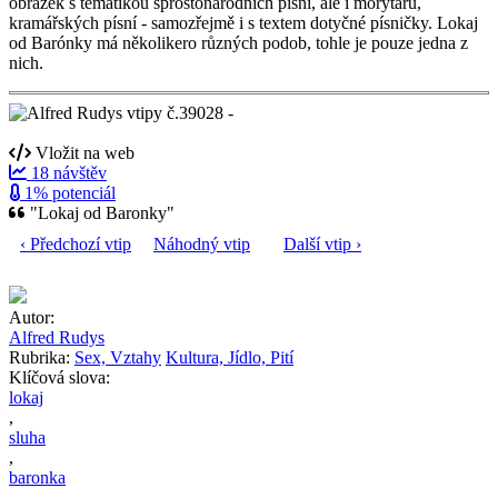
obrázek s tématikou sprostonárodních písní, ale i morytárů,
kramářských písní - samozřejmě i s textem dotyčné písničky. Lokaj
od Barónky má několikero různých podob, tohle je pouze jedna z
nich.
Vložit na web
18 návštěv
1% potenciál
"Lokaj od Baronky"
‹ Předchozí vtip
Náhodný vtip
Další vtip ›
Autor:
Alfred Rudys
Rubrika:
Sex, Vztahy
Kultura, Jídlo, Pití
Klíčová slova:
lokaj
,
sluha
,
baronka
,