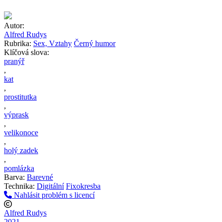
Autor:
Alfred Rudys
Rubrika:
Sex, Vztahy
Černý humor
Klíčová slova:
pranýř
,
kat
,
prostitutka
,
výprask
,
velikonoce
,
holý zadek
,
pomlázka
Barva:
Barevné
Technika:
Digitální
Fixokresba
Nahlásit problém s licencí
Alfred Rudys
2021