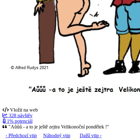
Vložit na web
328 návštěv
1% potenciál
"Aůůů - a to je ještě zejtra Velikonoční pondělek !"
‹ Předchozí vtip
Náhodný vtip
Další vtip ›