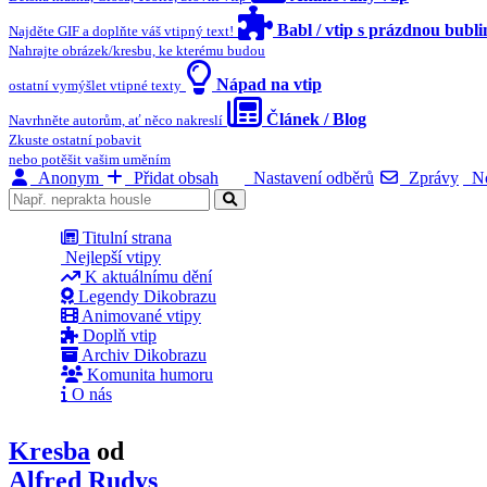
Babl / vtip s prázdnou bubl
Najděte GIF a doplňte váš vtipný text!
Nahrajte obrázek/kresbu, ke kterému budou
Nápad na vtip
ostatní vymýšlet vtipné texty
Článek / Blog
Navrhněte autorům, ať něco nakreslí
Zkuste ostatní pobavit
nebo potěšit vašim uměním
Anonym
Přidat obsah
Nastavení odběrů
Zprávy
No
Titulní strana
Nejlepší vtipy
K aktuálnímu dění
Legendy Dikobrazu
Animované vtipy
Doplň vtip
Archiv Dikobrazu
Komunita humoru
O nás
Kresba
od
Alfred Rudys