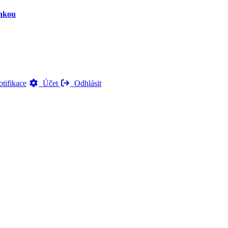
inkou
tifikace
Účet
Odhlásit