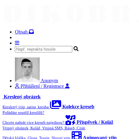
Obsah
Anonym
Přihlášení / Registrace
Kreslený obrázek
Kolekce kreseb
Kreslený vtip, satira, kresba
Pořádáte soutěž kreslířů?
Příspěvek / Koláž
Chcete nahrát více kreseb najednou?
Vtipný obrázek, Koláž, Vtipná SMS, Báseň, Citát,
Animovaný vtip
Dětská hláška, Glosa, Teorie, Slovní vtip