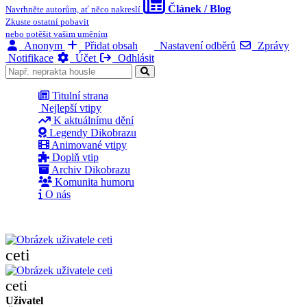
Článek / Blog
Navrhněte autorům, ať něco nakreslí
Zkuste ostatní pobavit
nebo potěšit vašim uměním
Anonym
Přidat obsah
Nastavení odběrů
Zprávy
Notifikace
Účet
Odhlásit
Titulní strana
Nejlepší vtipy
K aktuálnímu dění
Legendy Dikobrazu
Animované vtipy
Doplň vtip
Archiv Dikobrazu
Komunita humoru
O nás
ceti
ceti
Uživatel