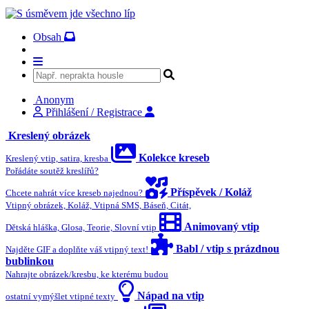
Obsah
Anonym
Přihlášení / Registrace
Kreslený obrázek
Kolekce kreseb
Kreslený vtip, satira, kresba
Pořádáte soutěž kreslířů?
Příspěvek / Koláž
Chcete nahrát více kreseb najednou?
Vtipný obrázek, Koláž, Vtipná SMS, Báseň, Citát,
Animovaný vtip
Dětská hláška, Glosa, Teorie, Slovní vtip
Babl / vtip s prázdnou
Najděte GIF a doplňte váš vtipný text!
bublinkou
Nahrajte obrázek/kresbu, ke kterému budou
Nápad na vtip
ostatní vymýšlet vtipné texty