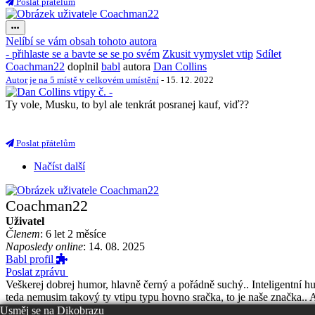
Poslat přátelům
Nelíbí se vám obsah tohoto autora
- přihlaste se a bavte se se po svém
Zkusit vymyslet vtip
Sdílet
Coachman22
doplnil
babl
autora
Dan Collins
Autor je na 5 místě v celkovém umístění
- 15. 12. 2022
Ty vole, Musku, to byl ale tenkrát posranej kauf, viď??
Poslat přátelům
Načíst další
Coachman22
Uživatel
Členem
: 6 let 2 měsíce
Naposledy online
: 14. 08. 2025
Babl profil
Poslat zprávu
Veškerej dobrej humor, hlavně černý a pořádně suchý.. Inteligentní hu
teda nemusim takový ty vtipu typu hovno sračka, to je naše značka.. A
Zaujalo naposledy
Usměj se na
Dikobrazu