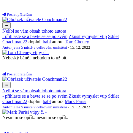
Poslat přátelům
Nelíbí se vám obsah tohoto autora
- přihlaste se a bavte se se po svém
Zkusit vymyslet vtip
Sdílet
Coachman22
doplnil
babl
autora
Tom Cheney
Autor je na 5 místě v celkovém umístění
- 15. 12. 2022
Nebeský báně.. nebudem to už pít..
Poslat přátelům
Nelíbí se vám obsah tohoto autora
- přihlaste se a bavte se se po svém
Zkusit vymyslet vtip
Sdílet
Coachman22
doplnil
babl
autora
Mark Parisi
Autor je na 5 místě v celkovém umístění
- 15. 12. 2022
Nesmim se opřít.. nesmim se opřít..