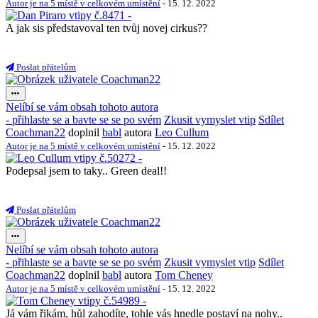
Autor je na 5 místě v celkovém umístění
- 15. 12. 2022
A jak sis představoval ten tvůj novej cirkus??
Poslat přátelům
Nelíbí se vám obsah tohoto autora
- přihlaste se a bavte se se po svém
Zkusit vymyslet vtip
Sdílet
Coachman22
doplnil
babl
autora
Leo Cullum
Autor je na 5 místě v celkovém umístění
- 15. 12. 2022
Podepsal jsem to taky.. Green deal!!
Poslat přátelům
Nelíbí se vám obsah tohoto autora
- přihlaste se a bavte se se po svém
Zkusit vymyslet vtip
Sdílet
Coachman22
doplnil
babl
autora
Tom Cheney
Autor je na 5 místě v celkovém umístění
- 15. 12. 2022
Já vám řikám, hůl zahodíte, tohle vás hnedle postaví na nohy..