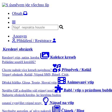
Obsah
Anonym
Přihlášení / Registrace
Kreslený obrázek
Kolekce kreseb
Kreslený vtip, satira, kresba
Pořádáte soutěž kreslířů?
Příspěvek / Koláž
Chcete nahrát více kreseb najednou?
Vtipný obrázek, Koláž, Vtipná SMS, Báseň, Citát,
Animovaný vtip
Dětská hláška, Glosa, Teorie, Slovní vtip
Babl / vtip s prázdnou bubl
Najděte GIF a doplňte váš vtipný text!
Nahrajte obrázek/kresbu, ke kterému budou
Nápad na vtip
ostatní vymýšlet vtipné texty
Článek / Blog
Navrhněte autorům, ať něco nakreslí