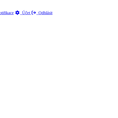
tifikace
Účet
Odhlásit