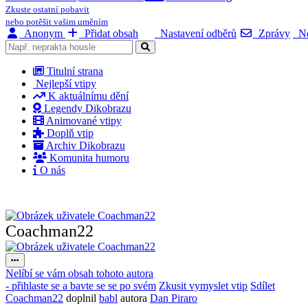
Zkuste ostatní pobavit
nebo potěšit vašim uměním
Anonym
Přidat obsah
Nastavení odběrů
Zprávy
No
Titulní strana
Nejlepší vtipy
K aktuálnímu dění
Legendy Dikobrazu
Animované vtipy
Doplň vtip
Archiv Dikobrazu
Komunita humoru
O nás
Coachman22
Nelíbí se vám obsah tohoto autora
- přihlaste se a bavte se se po svém
Zkusit vymyslet vtip
Sdílet
Coachman22
doplnil
babl
autora
Dan Piraro