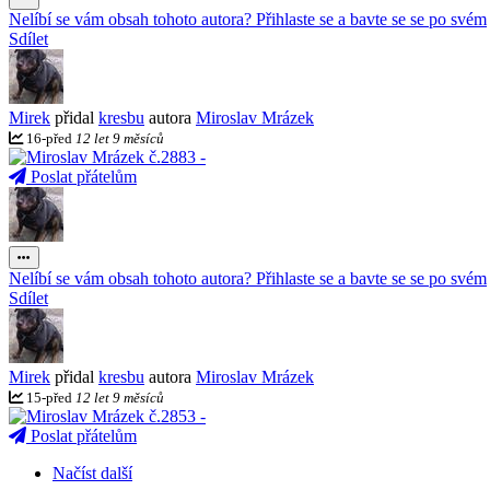
Nelíbí se vám obsah tohoto autora? Přihlaste se a bavte se se po svém
Sdílet
Mirek
přidal
kresbu
autora
Miroslav Mrázek
16
-
před
12 let 9 měsíců
Poslat přátelům
Nelíbí se vám obsah tohoto autora? Přihlaste se a bavte se se po svém
Sdílet
Mirek
přidal
kresbu
autora
Miroslav Mrázek
15
-
před
12 let 9 měsíců
Poslat přátelům
Načíst další