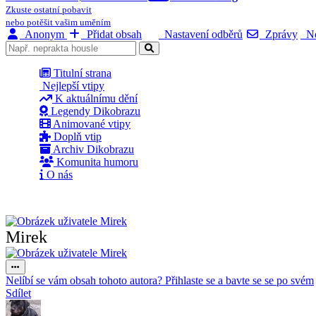
Zkuste ostatní pobavit
nebo potěšit vašim uměním
Anonym
Přidat obsah
Nastavení odběrů
Zprávy
No
Titulní strana
Nejlepší vtipy
K aktuálnímu dění
Legendy Dikobrazu
Animované vtipy
Doplň vtip
Archiv Dikobrazu
Komunita humoru
O nás
Mirek
Nelíbí se vám obsah tohoto autora? Přihlaste se a bavte se se po svém
Sdílet