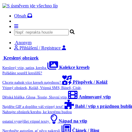
Obsah
Anonym
Přihlášení / Registrace
Kreslený obrázek
Kolekce kreseb
Kreslený vtip, satira, kresba
Pořádáte soutěž kreslířů?
Příspěvek / Koláž
Chcete nahrát více kreseb najednou?
Vtipný obrázek, Koláž, Vtipná SMS, Báseň, Citát,
Animovaný vtip
Dětská hláška, Glosa, Teorie, Slovní vtip
Babl / vtip s prázdnou bubl
Najděte GIF a doplňte váš vtipný text!
Nahrajte obrázek/kresbu, ke kterému budou
Nápad na vtip
ostatní vymýšlet vtipné texty
Článek / Blog
Navrhněte autorům, ať něco nakreslí