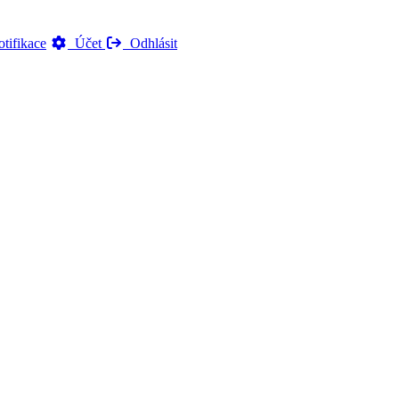
tifikace
Účet
Odhlásit