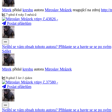
Mirek
přidal
kresbu
autora
Miroslav Mrázek
reagující na zdroj
http:/
7
-
před
4 roky 5 měsíců
Poslat přátelům
Nelíbí se vám obsah tohoto autora? Přihlaste se a bavte se se po svém
Sdílet
Mirek
přidal
kresbu
autora
Miroslav Mrázek
9
-
před
5 let 1 týden
Poslat přátelům
Nelíbí se vám obsah tohoto autora? Přihlaste se a bavte se se po svém